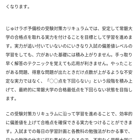
くなります。
じゅけラボ予備校の受験対策カリキュラムでは、安定して常磐大
学の合格点を取れる実力を付けることを目標として学習を進めま
す。実力が追い付いていないのにいきなり入試の偏差値レベルの
学習をしても、穴があいた基礎には積み上がりません。手っ取り
早く解答のテクニックを覚えても応用が利きません。やったこと
がある問題、得意な問題が出たときだけ点数が上がるような不安
定な実力ではなく、「○○点を下回らない」という段階を積み上
げて、最終的に常磐大学の合格最低点を下回らない状態を目指し
ます。
この受験対策カリキュラムに沿って学習を進めることで、効率的
に偏差値を上げて合格点を確保できる実力をつけることができま
す。入試までの毎日の学習計画と各教科の勉強法がわかる事で、
日々の勉強の仕方に悩む事がなくなるので、不安なく常磐大学に