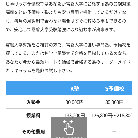
じゅけラボ予備校ではあなたが常磐大学に合格する為の受験対策
講座をどの予備校・塾よりも安い費用で提供しているだけでな
く、毎月の月謝制で合わない場合はすぐに辞める事もできるの
で、安心して常磐大学受験勉強に取り組む事が出来ます。
常磐大学対策をご検討の方で、常磐大学に強い専門塾、予備校を
探している、または独学で常磐大学合格を目指しているのなら、
あなたが今から最短ルートの勉強で合格する為のオーダーメイド
カリキュラムを是非お試し下さい。
K塾
S予備校
入塾金
30,000円
30,000円
授業料
133,200円
126,800円〜218,800円
その他費用
ー
ー