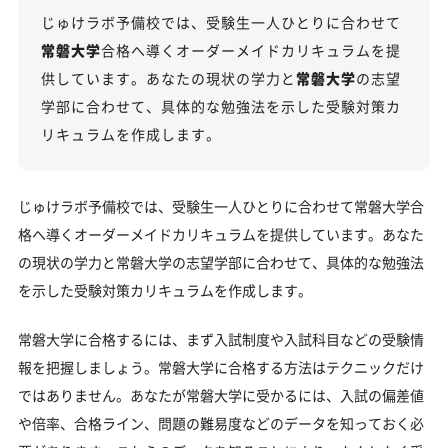
じゅけラボ予備校では、受験生一人ひとりに合わせて
常磐大学の総合型選抜入試対策も万全
常磐大学
合格へ導くオーダーメイドカリキュラムを提
常磐大学総合型選抜入試の主な対策内容
供しています。あなたの現状の学力と
常磐大学
の志望
常磐大学の受験情報
学部に合わせて、具体的な勉強法を示した受験対策カ
リキュラムを作成します。
入試方式と学部別受験情報
常磐大学の入試日程
じゅけラボ予備校では、受験生一人ひとりに合わせて常磐大学合
常磐大学の入試難易度
格へ導くオーダーメイドカリキュラムを提供しています。あなた
常磐大学のキャンパス
の現状の学力と常磐大学の志望学部に合わせて、具体的な勉強法
「常磐大学に受かる気がしない」とやる気をなくし
を示した受験対策カリキュラムを作成します。
ている受験生へ
常磐大学に合格するには、まず入試制度や入試科目などの受験情
受験勉強を始めるのが遅くても常磐大学に合格でき
る？
報を把握しましょう。常磐大学に合格する方法はテクニックだけ
ではありません。あなたが常磐大学に受かるには、入試の偏差値
大学受験対策いつから始める？学年・時期別の勉強
のポイント
や倍率、合格ライン、問題の難易度などのデータを知っておく必