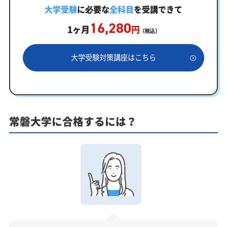
に向けた受験対策カリキュラム
大学受験
に必要な
全科目
を受講できて
16,280
学習効果をしっかり確認定着度テスト
1ヶ月
円
（税込）
一人でも安心、学習相談
大学受験対策講座はこちら
あなたにピッタリ合った「常磐大学対策のオーダー
メイドカリキュラム」から得られる成果とは？
カリキュラムや料金についてお気軽にご相談くださ
い
常磐大学に合格するには？
常磐大学受験専門のオンライン家庭教師「いつでも
クイック指導」もご用意
【2027年度】大学入学共通テスト対策！2026年度
の傾向と合格戦略
2026年度共通テストの総括：難関大志望者には厳しい戦
いに
科目別分析と最新トレンド
2027年度合格に向けた「3つの戦略」