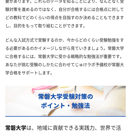
要があります。これらのデータを知ることにより、なんとなく受
不登校・高卒認定者・通信制高校の常磐大学受験も
験対策を進めるのではなく、自分が合格するには合格点に対して
対応可能
どの教科でどのくらいの得点を目指すのか決めることもできます
浪人生、社会人の方の常磐大学合格に向けた受験対
し、目的をもって取り組むことができます。
策も実施
常磐大学受験生からのよくある質問
どんな入試方式で受験するのか、今からどのくらい受験勉強をす
る必要があるのかイメージしながら見ていきましょう。常磐大学
に合格するには、常磐大学に受かる戦略的な勉強法が重要です。
あなたが挑む受験のしかたに合わせてじゅけラボ予備校が常磐大
学合格をサポートします。
常磐大学受験対策の
ポイント・勉強法
常磐大学
は、地域に貢献できる実践力、世界で活