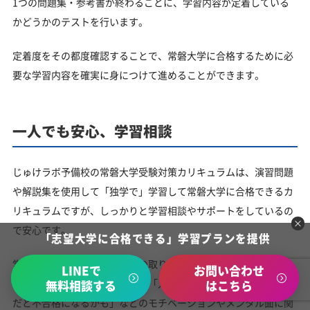
1つの問題集・参考書が終わるごとに、学習内容が定着している
かどうかのテストを行います。
定着度をその都度確認することで、常磐大学に合格するために必
要な学習内容を確実に身につけて進めることができます。
一人でも安心、学習相談
じゅけラボ予備校の常磐大学受験対策カリキュラムは、演習問題
や解説集を使用して「独学で」学習して常磐大学に合格できるカ
リキュラムですが、しっかりと学習相談やサポートをしているの
で安心です。
「志望大学に合格できる」学習プランを提供
常磐大学入試における内申点の取り扱いや入試に関する事以外で
LINEで
お問い合わせ
も、日々の「やる気が出ない」「入試に対する不安」「今のまま
無料相談する
はこちら
だと不合格になるかも」などのモチベーションやメンタル面に関