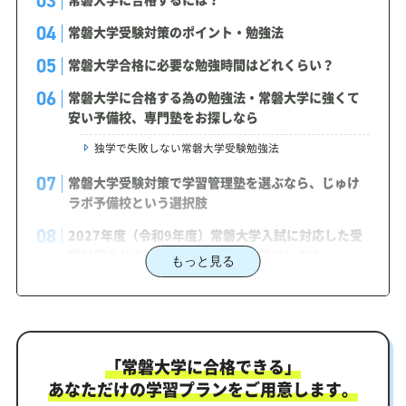
常磐大学受験対策のポイント・勉強法
常磐大学合格に必要な勉強時間はどれくらい？
常磐大学に合格する為の勉強法・常磐大学に強くて
安い予備校、専門塾をお探しなら
独学で失敗しない常磐大学受験勉強法
常磐大学受験対策で学習管理塾を選ぶなら、じゅけ
ラボ予備校という選択肢
2027年度（令和9年度）常磐大学入試に対応した受
験対策カリキュラム・学習計画を提供します
もっと見る
常磐大学対策カリキュラムのポイント
常磐大学合格を最短ルートでつなぐ「オーダーメイ
ドカリキュラム」
「常磐大学に合格できる」
まずはあなたの弱点をしっかり把握現状分析テスト
あなただけの学習プランをご用意します。
あなただけの学習計画だから成果が出る！常磐大学合格