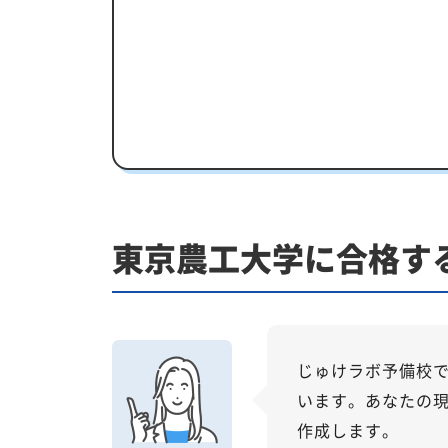
一人でも安心、学習相談
あなたにピッタリ合った「東京農工
カリキュラムや料金についてお気軽
東京農工大学受験専門のオンライン
【2027年度】大学入学共通テスト対
東京農工大学に合格す
2026年度共通テストの総括：難関大志
科目別分析と最新トレンド
2027年度合格に向けた「3つの戦略」
東京農工大学の総合型選抜入試対策
じゅけラボ予備校
います。あなたの
東京農工大学総合型選抜入試の主な対
作成します。