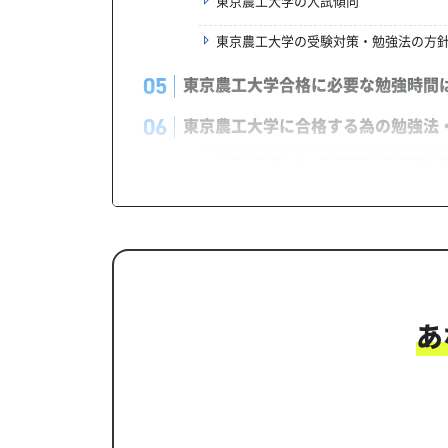
東京農工大学の入試傾向
東京農工大学の受験対策・勉強法の方
東京農工大学合格に必要な勉強時間
東京農工大学に合格する為の勉強法
独学で失敗しない東京農工大学受験勉
東京農工大学受験対策で学習管理塾
2027年度（令和9年度）東京農工
東京農工大学対策カリキュラムのポ
あ
東京農工大学合格を最短ルートでつ
まずはあなたの弱点をしっかり把握現
あなただけの学習計画だから成果が出
学習効果をしっかり確認定着度テスト