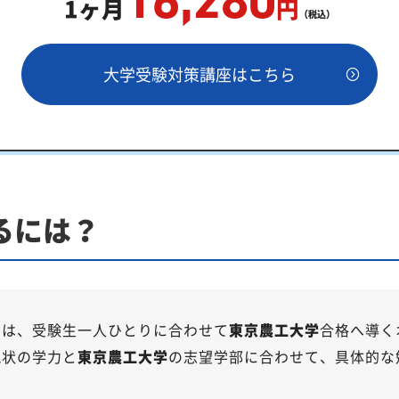
16,280
1ヶ月
円
（税込）
大学受験対策講座はこちら
大学対策のオーダーメイドカリキュラム」から得られる成果と
にご相談ください
家庭教師「いつでもクイック指導」もご用意
策！2026年度の傾向と合格戦略
るには？
望者には厳しい戦いに
も万全
では、受験生一人ひとりに合わせて
東京農工大学
合格へ導く
現状の学力と
東京農工大学
の志望学部に合わせて、具体的な
策内容