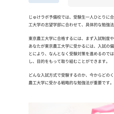
東京農工大学の受験情報
入試方式と学部別受験情報
じゅけラボ予備校では、受験生一人ひとりに合
東京農工大学の入試日程
工大学の志望学部に合わせて、具体的な勉強法
東京農工大学の入試難易度
東京農工大学に合格するには、まず入試制度や
東京農工大学のキャンパス
あなたが東京農工大学に受かるには、入試の偏
「東京農工大学に受かる気がしない
とにより、なんとなく受験対策を進めるのでは
し、目的をもって取り組むことができます。
受験勉強を始めるのが遅くても東京
大学受験対策いつから始める？学年
どんな入試方式で受験するのか、今からどのく
農工大学に受かる戦略的な勉強法が重要です。
不登校・高卒認定者・通信制高校の
浪人生、社会人の方の東京農工大学
東京農工大学受験生からのよくある