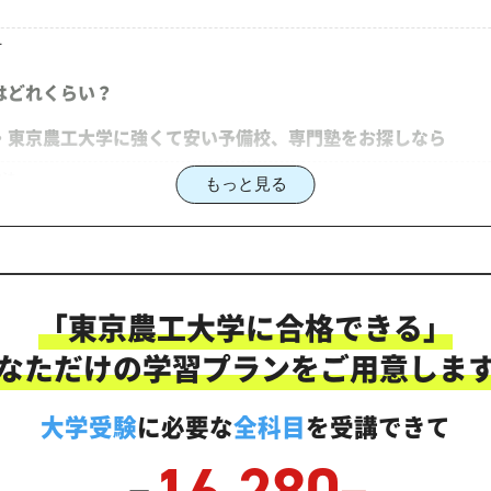
針
はどれくらい？
・東京農工大学に強くて安い予備校、専門塾をお探しなら
強法
もっと見る
を選ぶなら、じゅけラボ予備校という選択肢
大学入試に対応した受験対策カリキュラム・学習計画を提供しま
イント
「東京農工大学に合格できる」
なただけの学習プランをご用意しま
なぐ「オーダーメイドカリキュラム」
状分析テスト
大学受験
に必要な
全科目
を受講できて
る！東京農工大学合格に向けた受験対策カリキュラム