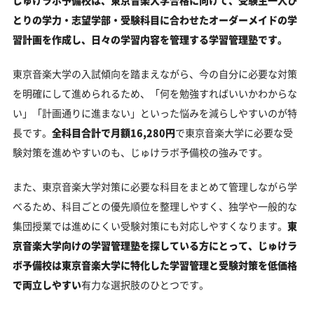
じゅけラボ予備校は、東京音楽大学合格に向けて、受験生一人ひ
とりの学力・志望学部・受験科目に合わせたオーダーメイドの学
習計画を作成し、日々の学習内容を管理する学習管理塾です。
東京音楽大学の入試傾向を踏まえながら、今の自分に必要な対策
を明確にして進められるため、「何を勉強すればいいかわからな
い」「計画通りに進まない」といった悩みを減らしやすいのが特
長です。
全科目合計で月額16,280円
で東京音楽大学に必要な受
験対策を進めやすいのも、じゅけラボ予備校の強みです。
また、東京音楽大学対策に必要な科目をまとめて管理しながら学
べるため、科目ごとの優先順位を整理しやすく、独学や一般的な
集団授業では進めにくい受験対策にも対応しやすくなります。
東
京音楽大学向けの学習管理塾を探している方にとって、じゅけラ
ボ予備校は東京音楽大学に特化した学習管理と受験対策を低価格
で両立しやすい
有力な選択肢のひとつです。