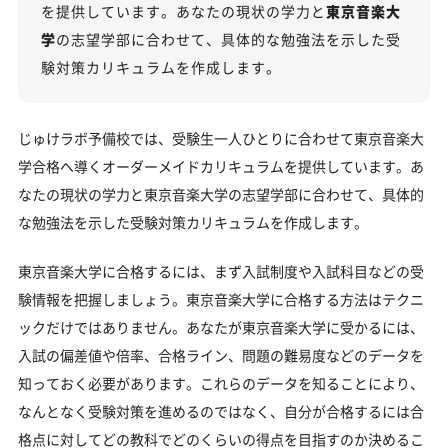
を提供しています。あなたの現状の学力と
東京音楽大
東京音楽大学のキャンパス
学
の志望学部に合わせて、具体的な勉強法を示した受
験対策カリキュラムを作成します。
「東京音楽大学に受かる気がしない」とやる気をな
くしている受験生へ
受験勉強を始めるのが遅くても東京音楽大学に合格
じゅけラボ予備校では、受験生一人ひとりに合わせて東京音楽大
できる？
学合格へ導くオーダーメイドカリキュラムを提供しています。あ
大学受験対策いつから始める？学年・時期別の勉強
なたの現状の学力と東京音楽大学の志望学部に合わせて、具体的
のポイント
な勉強法を示した受験対策カリキュラムを作成します。
不登校・高卒認定者・通信制高校の東京音楽大学受
験も対応可能
東京音楽大学に合格するには、まず入試制度や入試科目などの受
験情報を把握しましょう。東京音楽大学に合格する方法はテクニ
浪人生、社会人の方の東京音楽大学合格に向けた受
ックだけではありません。あなたが東京音楽大学に受かるには、
験対策も実施
入試の偏差値や倍率、合格ライン、問題の難易度などのデータを
東京音楽大学受験生からのよくある質問
知っておく必要があります。これらのデータを知ることにより、
なんとなく受験対策を進めるのではなく、自分が合格するには合
格点に対してどの教科でどのくらいの得点を目指すのか決めるこ