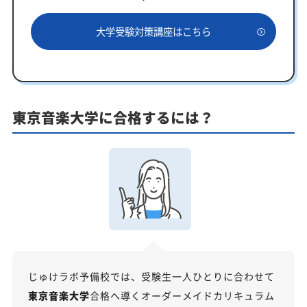
一人でも安心、学習相談
大学受験対策講座はこちら
あなたにピッタリ合った「東京音楽大学対策のオー
ダーメイドカリキュラム」から得られる成果とは？
カリキュラムや料金についてお気軽にご相談くださ
い
東京音楽大学に合格するには？
東京音楽大学受験専門のオンライン家庭教師「いつ
でもクイック指導」もご用意
【2027年度】大学入学共通テスト対策！2026年度
の傾向と合格戦略
2026年度共通テストの総括：難関大志望者には厳しい戦
いに
科目別分析と最新トレンド
2027年度合格に向けた「3つの戦略」
じゅけラボ予備校では、受験生一人ひとりに合わせて
東京音楽大学の総合型選抜入試対策も万全
東京音楽大学
合格へ導くオーダーメイドカリキュラム
東京音楽大学総合型選抜入試の主な対策内容