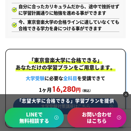
自分に合ったカリキュラムだから、途中で挫折せず
に学習計画通りに勉強を進める事ができます
今、東京音楽大学の合格ラインに達していなくても
合格できる学力を身につける事ができます
「東京音楽大学に合格できる」
あなただけの学習プランをご用意します。
大学受験
に必要な
全科目
を受講できて
16,280
1ヶ月
円
（税込）
「志望大学に合格できる」学習プランを提供
大学受験対策講座はこちら
LINEで
お問い合わせ
無料相談する
はこちら