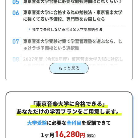
東京音楽大学合格に必要な勉強時間はどれくらい？
東京音楽大学に合格する為の勉強法・東京音楽大学
に強くて安い予備校、専門塾をお探しなら
独学で失敗しない東京音楽大学受験勉強法
東京音楽大学受験対策で学習管理塾を選ぶなら、じ
ゅけラボ予備校という選択肢
2027年度（令和9年度）東京音楽大学入試に対応し
た受験対策カリキュラム・学習計画を提供します
もっと見る
東京音楽大学対策カリキュラムのポイント
東京音楽大学合格を最短ルートでつなぐ「オーダー
メイドカリキュラム」
「東京音楽大学に合格できる」
まずはあなたの弱点をしっかり把握現状分析テスト
あなただけの学習プランをご用意します。
あなただけの学習計画だから成果が出る！東京音楽大学
合格に向けた受験対策カリキュラム
大学受験
に必要な
全科目
を受講できて
16,280
学習効果をしっかり確認定着度テスト
1ヶ月
円
（税込）