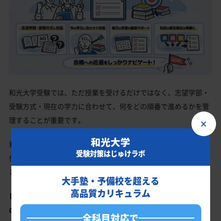
和光大学受験では、ただ授業を受けるだけではなく、志望学部・
受験方式・現在の学力に合わせて、何をどの順番で進めるかを管
理することが重要です。
×
和光大学
和光大学は、学部や入試方式によって必要な科目や対策の優先順
受験対策はじゅけラボ
位が変わるため、自分に合った学習計画がないまま勉強を進める
と、努力が得点につながりにくくなることがあります。
大手塾・予備校を超える
高品質カリキュラム
じゅけラボ予備校は、和光大学合格に向けて、受験生一人ひとり
の学力・志望学部・受験科目に合わせたオーダーメイドの学習計
全科目対応で