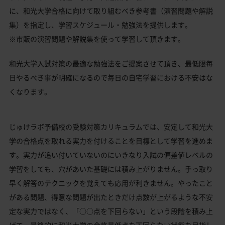
に、和光大学合格に向けて取り組むべき参考書（演習問題や解説
集）を指定し、学習スケジュール・勉強法を提供します。
※市販の演習問題や解説集を使って学習して頂きます。
和光大学入試対策の最適な勉強法をご提案させて頂き、最低限毎
日やるべき事が明確になるので毎日の自宅学習における不安はな
くなります。
じゅけラボ予備校の受験対策カリキュラムでは、安定して和光大
学の合格点を取れる実力を付けることを目標として学習を進めま
す。実力が追い付いていないのにいきなり入試の偏差値レベルの
学習をしても、穴があいた基礎には積み上がりません。手っ取り
早く解答のテクニックを覚えても応用が利きません。やったこと
がある問題、得意な問題が出たときだけ点数が上がるような不安
定な実力ではなく、「○○点を下回らない」という段階を積み上
げて、最終的に和光大学の合格最低点を下回らない状態を目指し