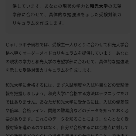
和光大学総合型選抜入試の主な対策内容
供しています。あなたの現状の学力と
和光大学
の志望
和光大学のキャンパス
学部に合わせて、具体的な勉強法を示した受験対策カ
リキュラムを作成します。
「和光大学に受かる気がしない」とやる気をなくし
ている受験生へ
受験勉強を始めるのが遅くても和光大学に合格でき
じゅけラボ予備校では、受験生一人ひとりに合わせて和光大学合
る？
格へ導くオーダーメイドカリキュラムを提供しています。あなた
大学受験対策いつから始める？学年・時期別の勉強
の現状の学力と和光大学の志望学部に合わせて、具体的な勉強法
のポイント
を示した受験対策カリキュラムを作成します。
不登校・高卒認定者・通信制高校の和光大学受験も
対応可能
和光大学に合格するには、まず入試制度や入試科目などの受験情
報を把握しましょう。和光大学に合格する方法はテクニックだけ
浪人生、社会人の方の和光大学合格に向けた受験対
ではありません。あなたが和光大学に受かるには、入試の偏差値
策も実施
や倍率、合格ライン、問題の難易度などのデータを知っておく必
和光大学受験生からのよくある質問
要があります。これらのデータを知ることにより、なんとなく受
験対策を進めるのではなく、自分が合格するには合格点に対して
どの教科でどのくらいの得点を目指すのか決めることもできます