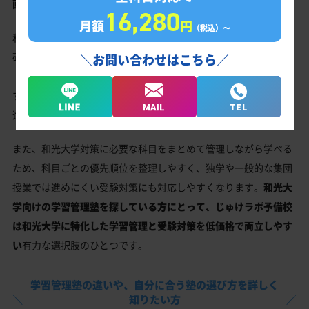
画を作成し、日々の学習内容を管理する学習管理塾です。
16,280
月額
円
（税込）〜
和光大学の入試傾向を踏まえながら、今の自分に必要な対策を明
確にして進められるため、「何を勉強すればいいかわからない」
＼お問い合わせはこちら／
「計画通りに進まない」といった悩みを減らしやすいのが特長で
す。
全科目合計で月額16,280円
で和光大学に必要な受験対策を
進めやすいのも、じゅけラボ予備校の強みです。
また、和光大学対策に必要な科目をまとめて管理しながら学べる
ため、科目ごとの優先順位を整理しやすく、独学や一般的な集団
授業では進めにくい受験対策にも対応しやすくなります。
和光大
学向けの学習管理塾を探している方にとって、じゅけラボ予備校
は和光大学に特化した学習管理と受験対策を低価格で両立しやす
い
有力な選択肢のひとつです。
学習管理塾の違いや、
自分に合う塾の選び方を詳しく
知りたい方