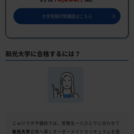
（税込）
一人でも安心、学習相談
大学受験対策講座はこちら
あなたにピッタリ合った「和光大学対策のオーダー
メイドカリキュラム」から得られる成果とは？
カリキュラムや料金についてお気軽にご相談くださ
い
和光大学に合格するには？
和光大学受験専門のオンライン家庭教師「いつでも
クイック指導」もご用意
【2027年度】大学入学共通テスト対策！2026年度
の傾向と合格戦略
2026年度共通テストの総括：難関大志望者には厳しい戦
いに
科目別分析と最新トレンド
2027年度合格に向けた「3つの戦略」
じゅけラボ予備校では、受験生一人ひとりに合わせて
和光大学の総合型選抜入試対策も万全
和光大学
合格へ導くオーダーメイドカリキュラムを提