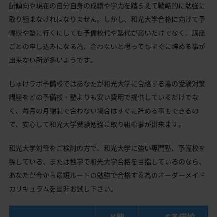
試傾向や現在の自分自身の成績や学力を踏まえて戦略的に勉強に
取り組まなければなりません。しかし、和光大学合格に向けて予
備校や塾に行くにしても予備校代や塾代が高いだけでなく、講座
ごとの申し込みになる為、合わないと思ってもすぐに辞める事が
出来ない所が多いようです。
じゅけラボ予備校ではあなたが和光大学に合格する為の受験対策
講座をどの予備校・塾よりも安い費用で提供しているだけでな
く、毎月の月謝制で合わない場合はすぐに辞める事もできるの
で、安心して和光大学受験勉強に取り組む事が出来ます。
和光大学対策をご検討の方で、和光大学に強い専門塾、予備校を
探している、または独学で和光大学合格を目指しているのなら、
あなたが今から最短ルートの勉強で合格する為のオーダーメイド
カリキュラムを是非お試し下さい。
K塾
S予備校