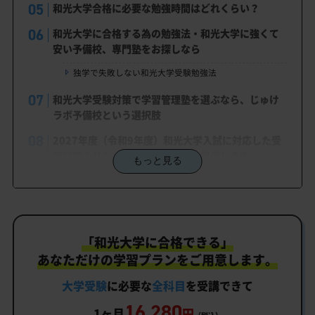
和光大学合格に必要な勉強時間はどれくらい？
和光大学に合格する為の勉強法・和光大学に強くて
安い予備校、専門塾をお探しなら
独学で失敗しない和光大学受験勉強法
和光大学受験対策で学習管理塾を選ぶなら、じゅけ
ラボ予備校という選択肢
2027年度（令和9年度）和光大学入試に対応した受
験対策カリキュラム・学習計画を提供します
もっと見る
和光大学対策カリキュラムのポイント
和光大学合格を最短ルートでつなぐ「オーダーメイ
ドカリキュラム」
「和光大学に合格できる」
まずはあなたの弱点をしっかり把握現状分析テスト
あなただけの学習プランをご用意します。
あなただけの学習計画だから成果が出る！和光大学合格
に向けた受験対策カリキュラム
大学受験
に必要な
全科目
を受講できて
16,280
学習効果をしっかり確認定着度テスト
1ヶ月
円