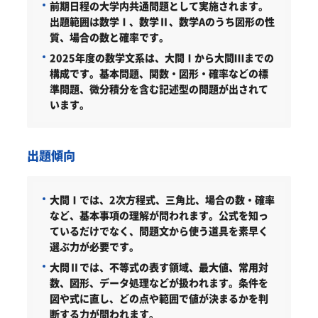
前期日程の大学内共通問題として実施されます。
出題範囲は数学Ⅰ、数学Ⅱ、数学Aのうち図形の性
質、場合の数と確率です。
2025年度の数学文系は、大問Ⅰから大問Ⅲまでの
構成です。基本問題、関数・図形・確率などの標
準問題、微分積分を含む記述型の問題が出されて
います。
出題傾向
大問Ⅰでは、2次方程式、三角比、場合の数・確率
など、基本事項の理解が問われます。公式を知っ
ているだけでなく、問題文から使う道具を素早く
選ぶ力が必要です。
大問Ⅱでは、不等式の表す領域、最大値、常用対
数、図形、データ処理などが扱われます。条件を
図や式に直し、どの点や範囲で値が決まるかを判
断する力が問われます。