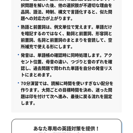
択問題を解いた後、他の選択肢が不適切な理由を
品詞、語法、時制、構文で言語化すると、似た問
題への対応力が上がります。
熟語と前置詞は、例文単位で覚えます。
単語だけ
を暗記するのではなく、動詞と前置詞、形容詞と
前置詞、名詞と前置詞のまとまりを音読して、空
所補充で使える形にします。
発音は、単語帳の確認時に同時処理します。
アク
セント位置、母音の違い、つづりと音のずれを確
認し、過去問題で問われた単語を自分の発音リス
トにまとめます。
70分演習では、読解に時間を使いすぎない配分を
作ります。
大問ごとの目標時間を決め、迷った問
題は印を付けて次へ進み、最後に戻る流れを固定
します。
あなた専用の英語対策を提供！