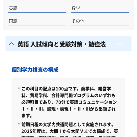
英語
数学
国語
その他
英語 入試傾向と受験対策・勉強法
個別学力検査の構成
この科目の配点は100点です。商学科、経営学
科、貿易学科、会計専門職プログラムのいずれも
必須科目であり、70分で英語コミュニケーション
Ⅰ・Ⅱ・Ⅲ、論理・表現Ⅰ・Ⅱ・Ⅲから出題され
ます。
前期日程の大学内共通問題として実施されます。
2025年度は、大問Ⅰから大問Ⅴまでの構成で、英