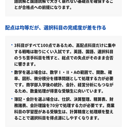
語読解と国語読解で大きく崩れない基礎点を確保するこ
前期日程・共通テスト併用型（共通／2026年度）
とが合格点への前提になります。
共通テスト利用型（Ⅰ期）（共通／2026年度）
共通テスト利用型（Ⅱ期）（共通／2026年度）
配点は均等だが、選択科目の完成度が差を作る
後期日程（共通／2026年度）
福岡大学商学部はどんなところ？
3科目がすべて100点であるため、高配点科目だけに集中
する戦略は取りにくい入試です。英語、国語、選択科目
学科・専攻（コース）の概要
のうち苦手科目を残すと、総点での失点がそのまま合否
に響きます。
難易度（前年度の入試結果に基づく指標）
数学を選ぶ場合は、数学Ⅰ・Ⅱ・Aの範囲で、関数、確
取得できる資格・主な卒業後の進路
率、図形、微分積分を標準問題として処理する力が必要
です。商学部入学後の統計、会計、経営分析にもつなが
福岡大学商学部の所在地
るため、数量処理が得意な受験生に向いています。
福岡大学商学部の周辺地図
簿記・会計を選ぶ場合は、仕訳、決算整理、精算表、財
「福岡大学商学部に受かる気がしない」とやる気を
務諸表、会計理論を70分で処理する力が必要です。商業
なくしている受験生へ
科目の学習歴がある受験生は、計算精度と処理順を整え
ることで選択科目を得点源にしやすくなります。
受験勉強を始めるのが遅くても福岡大学商学部に合