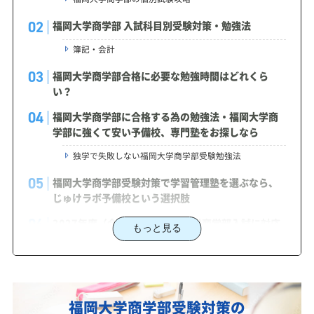
福岡大学商学部 入試科目別受験対策・勉強法
簿記・会計
福岡大学商学部合格に必要な勉強時間はどれくら
い？
福岡大学商学部に合格する為の勉強法・福岡大学商
学部に強くて安い予備校、専門塾をお探しなら
独学で失敗しない福岡大学商学部受験勉強法
福岡大学商学部受験対策で学習管理塾を選ぶなら、
じゅけラボ予備校という選択肢
2027年度（令和9年度）福岡大学商学部入試に対応
もっと見る
した受験対策カリキュラム・学習計画を提供します
福岡大学商学部対策カリキュラムのポイント
あなたにピッタリ合った「福岡大学商学部対策のオ
福岡大学商学部受験対策の
ーダーメイドカリキュラム」から得られる成果と