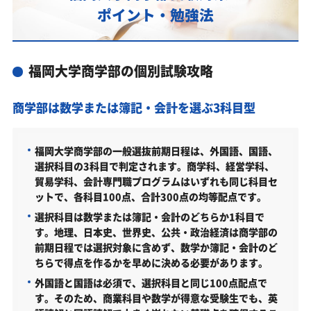
は？
ポイント・勉強法
カリキュラムや料金についてお気軽にご相談くださ
い
福岡大学商学部の個別試験攻略
福岡大学商学部の総合型選抜入試対策も万全
福岡大学商学部総合型選抜入試の主な対策内容
商学部は数学または簿記・会計を選ぶ3科目型
福岡大学商学部の入試日程
福岡大学商学部の入試日程
福岡大学商学部の一般選抜前期日程は、外国語、国語、
選択科目の3科目で判定されます。商学科、経営学科、
福岡大学商学部の受験情報
貿易学科、会計専門職プログラムはいずれも同じ科目セ
福岡大学商学部の入試方式
ットで、各科目100点、合計300点の均等配点です。
選択科目は数学または簿記・会計のどちらか1科目で
総合型選抜（共通／2026年度）
す。地理、日本史、世界史、公共・政治経済は商学部の
学校推薦型選抜（A方式）（共通／2026年度）
前期日程では選択対象に含めず、数学か簿記・会計のど
ちらで得点を作るかを早めに決める必要があります。
系統別日程（共通／2026年度）
外国語と国語は必須で、選択科目と同じ100点配点で
前期日程（共通／2026年度）
す。そのため、商業科目や数学が得意な受験生でも、英