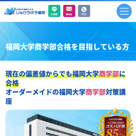
福岡大学商学部合格を目指している方
現在の偏差値からでも
福岡大学
商学部
に
合格
オーダーメイドの
福岡大学
商学部
対策講
座