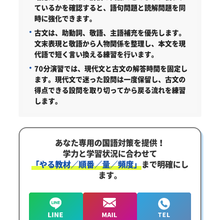
ているかを確認すると、語句問題と読解問題を同
時に強化できます。
古文は、助動詞、敬語、主語補充を優先します。
文末表現と敬語から人物関係を整理し、本文を現
代語で短く言い換える練習を行います。
70分演習では、現代文と古文の解答時間を固定し
ます。
現代文で迷った設問は一度保留し、古文の
得点できる設問を取り切ってから戻る流れを練習
します。
あなた専用の国語対策を提供！
学力と学習状況に合わせて
「やる教材／順番／量／頻度」
まで明確にし
ます。