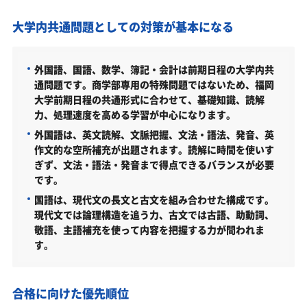
格できる？
大学内共通問題としての対策が基本になる
大学受験対策いつから始める？学年・時期別の勉強
のポイント
不登校・高卒認定者・通信制高校の福岡大学商学部
外国語、国語、数学、簿記・会計は前期日程の大学内共
受験も対応可能
通問題です。商学部専用の特殊問題ではないため、福岡
大学前期日程の共通形式に合わせて、基礎知識、読解
浪人生、社会人の方の福岡大学商学部合格に向けた
力、処理速度を高める学習が中心になります。
受験対策も実施
外国語は、英文読解、文脈把握、文法・語法、発音、英
福岡大学の他の学部
作文的な空所補充が出題されます。読解に時間を使いす
ぎず、文法・語法・発音まで得点できるバランスが必要
福岡大学以外の商学部・関連学部を偏差値から探す
です。
福岡大学商学部受験生からのよくある質問
国語は、現代文の長文と古文を組み合わせた構成です。
現代文では論理構造を追う力、古文では古語、助動詞、
敬語、主語補充を使って内容を把握する力が問われま
す。
合格に向けた優先順位