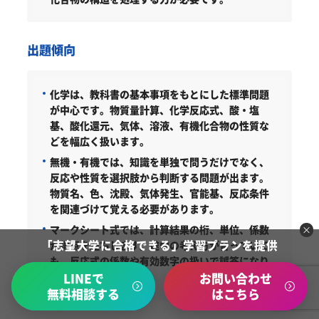
出題傾向
化学は、教科書の基本事項をもとにした標準問題
が中心です。物質量計算、化学反応式、酸・塩
基、酸化還元、気体、溶液、有機化合物の性質な
どを幅広く扱います。
無機・有機では、知識を単独で問うだけでなく、
反応や性質を選択肢から判断する問題が出ます。
物質名、色、沈殿、気体発生、官能基、反応条件
を関連づけて覚える必要があります。
マークシート式では、計算結果の桁、単位、係数
「志望大学に合格できる」学習プランを提供
が得点を左右します。途中の考え方が合っていて
も、反応式の係数や有効数字の扱いで誤答になり
LINEで
お問い合わせ
やすい科目です。
無料相談する
はこちら