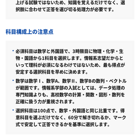
上げる試験ではないため、知識を覚えるだけでなく、選
金沢工業大学情報フロンティア学部総合型選抜入試の主
択肢に合わせて正答を選び切る処理力が必要です。
な対策内容
金沢工業大学情報フロンティア学部の入試日程
科目構成上の注意点
金沢工業大学情報フロンティア学部の入試日程
金沢工業大学情報フロンティア学部の受験情報
必須科目は数学と外国語で、3時限目に物理・化学・生
物・国語から1科目を選択します。情報系志望だからと
金沢工業大学情報フロンティア学部の入試方式
いって理科が必須になるわけではないため、最も得点が
学生募集停止（共通／2027年度）
安定する選択科目を早めに決めます。
数学は数学Ⅰ、数学A、数学Ⅱ、数学Bの数列・ベクトル
金沢工業大学情報フロンティア学部はどんなとこ
が範囲です。情報系学部の入試としては、データ処理の
ろ？
専門知識よりも、高校数学の計算・関数・図形・数列を
学科・専攻（コース）の概要
正確に扱う力が重視されます。
難易度（前年度の入試結果に基づく指標）
選択科目は100点で、数学・外国語と同じ比重です。得
意科目を選ぶだけでなく、60分で解き切れるか、マーク
取得できる資格・主な卒業後の進路
式で安定して正答できるかを基準に選択します。
金沢工業大学情報フロンティア学部の所在地