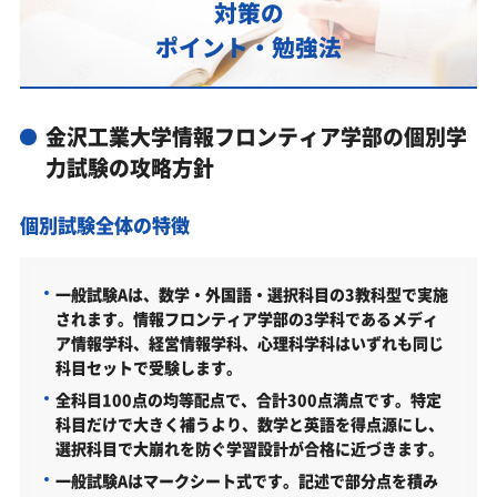
対策の
独学で失敗しない金沢工業大学情報フロンティア学部受
ポイント・勉強法
験勉強法
金沢工業大学情報フロンティア学部受験対策で学習
管理塾を選ぶなら、じゅけラボ予備校という選択肢
金沢工業大学情報フロンティア学部の個別学
2027年度（令和9年度）金沢工業大学情報フロンテ
力試験の攻略方針
ィア学部入試に対応した受験対策カリキュラム・学
習計画を提供します
個別試験全体の特徴
金沢工業大学情報フロンティア学部対策カリキュラ
ムのポイント
一般試験Aは、数学・外国語・選択科目の3教科型で実施
あなたにピッタリ合った「金沢工業大学情報フロン
されます。情報フロンティア学部の3学科であるメディ
ティア学部対策のオーダーメイドカリキュラム」か
ア情報学科、経営情報学科、心理科学科はいずれも同じ
ら得られる成果とは？
科目セットで受験します。
カリキュラムや料金についてお気軽にご相談くださ
全科目100点の均等配点で、合計300点満点です。特定
い
科目だけで大きく補うより、数学と英語を得点源にし、
選択科目で大崩れを防ぐ学習設計が合格に近づきます。
金沢工業大学情報フロンティア学部の総合型選抜入
一般試験Aはマークシート式です。記述で部分点を積み
試対策も万全