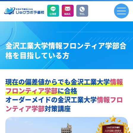
金沢工業大学情報フロンティア学部合
格を目指している方
現在の偏差値からでも
金沢工業大学
情報
フロンティア学部
に合格
オーダーメイドの
金沢工業大学
情報フロ
ンティア学部
対策講座