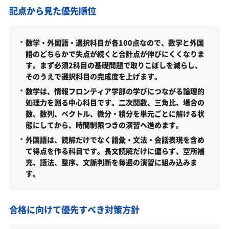
金沢工業大学情報フロンティア学部の周辺地図
配点から見た優先順位
「金沢工業大学情報フロンティア学部に受かる気が
しない」とやる気をなくしている受験生へ
数学・外国語・選択科目が各100点なので、数学と外国
語のどちらかで失点が続くと合計点が伸びにくくなりま
受験勉強を始めるのが遅くても金沢工業大学情報フ
す。まず必須2科目の基礎問題で取りこぼしを減らし、
ロンティア学部に合格できる？
そのうえで選択科目の完成度を上げます。
大学受験対策いつから始める？学年・時期別の勉強
数学は、情報フロンティア学部の学びにつながる論理的
のポイント
処理力を測る中心科目です。二次関数、三角比、場合の
数、数列、ベクトル、微分・積分を単元ごとに解ける状
不登校・高卒認定者・通信制高校の金沢工業大学情
態にしてから、時間制限つきの演習へ進めます。
報フロンティア学部受験も対応可能
外国語は、読解だけでなく語彙・文法・会話表現を含め
浪人生、社会人の方の金沢工業大学情報フロンティ
て得点を作る科目です。長文読解だけに偏らず、空所補
ア学部合格に向けた受験対策も実施
充、語法、整序、文脈判断を毎週の演習に組み込みま
金沢工業大学の他の学部
す。
金沢工業大学以外の情報フロンティア学部・関連学
部を偏差値から探す
合格に向けて優先すべき対策方針
金沢工業大学情報フロンティア学部受験生からのよ