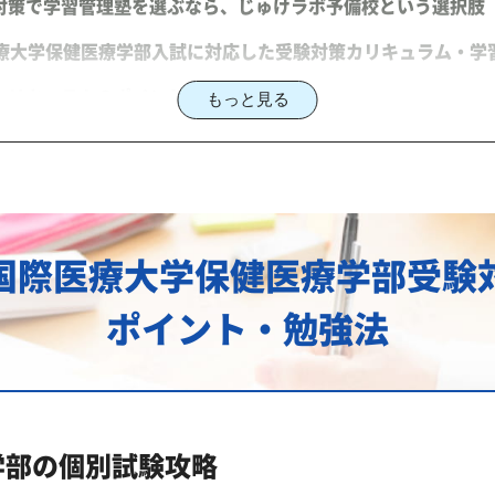
対策で学習管理塾を選ぶなら、じゅけラボ予備校という選択肢
医療大学保健医療学部入試に対応した受験対策カリキュラム・学
カリキュラムのポイント
もっと見る
医療大学保健医療学部対策のオーダーメイドカリキュラム」か
にご相談ください
合型選抜入試対策も万全
国際医療大学保健医療学部受験
選抜入試の主な対策内容
ポイント・勉強法
試日程
日程
験情報
方式
学部の個別試験攻略