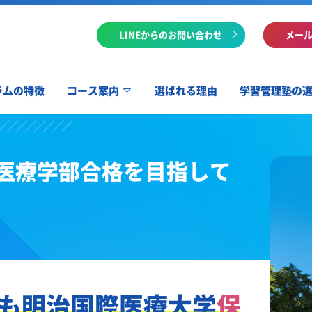
LINEからのお問い合わせ
メー
ラムの特徴
コース案内
選ばれる理由
学習管理塾の
医療学部合格を目指して
も
明治国際医療大学
保