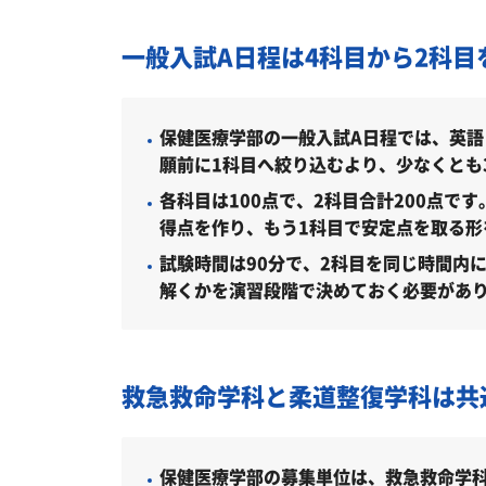
総合型選抜（学習到達度型）（共通／20
総合型選抜（小論文型）（共通／2027
一般入試A日程は4科目から2科目
総合型選抜（ディスカッション型）（共通
総合型選抜（体験型）（共通／2027年
保健医療学部の一般入試A日程では、英
願前に1科目へ絞り込むより、少なくとも
総合型選抜（自己推薦型）（共通／202
各科目は100点で、2科目合計200点
学校推薦型選抜 公募推薦入試（共通／2
得点を作り、もう1科目で安定点を取る形
試験時間は90分で、2科目を同じ時間内
学校推薦型選抜 指定校推薦入試（共通／
解くかを演習段階で決めておく必要があ
一般選抜 一般入試（共通／2027年度）
一般選抜 共通テスト利用入試（共通／2
救急救命学科と柔道整復学科は共
特別選抜 スポーツスカラシップ入試（共
特別選抜 明医同窓入試（共通／2027年
保健医療学部の募集単位は、救急救命学
特別選抜 社会人入試（柔道整復学科／2