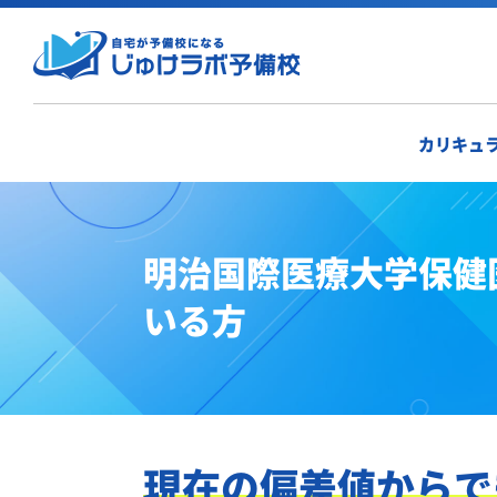
カリキュ
明治国際医療大学保健
いる方
現在の偏差値からで