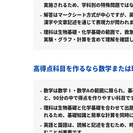
実施されるため、学科別の特殊問題では
留学生試験（柔道整復学科／2027年度
解答はマークシート方式が中心ですが、
漢字や文章記述を通じて表現力が問われ
編入学試験（柔道整復学科／2027年度
理科は生物基礎・化学基礎の範囲で、救
明治国際医療大学保健医療学部はど
実験・グラフ・計算を含めて理解を確認
学科・専攻（コース）の概要
難易度（前年度の入試結果に基づく指
高得点科目を作るなら数学または
取得できる資格・主な卒業後の進路
国家試験 合格率（最新年度）
数学は数学Ⅰ・数学Aの範囲に限られ、基
明治国際医療大学保健医療学部の所
と、90分の中で得点を作りやすい科目で
理科は生物基礎と化学基礎を合わせて出
明治国際医療大学保健医療学部の周辺
れるため、基礎知識と簡単な計算を同時
「明治国際医療大学保健医療学部に
英語と国語は、読解と記述を含むため、
受験勉強を始めるのが遅くても明治
むことが重要です。