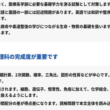
なく、医療系学部に必要な基礎学力を測る試験として対策しま
）
英語と国語の一部には記述問題があります。英語では和訳や整
ます。
）
急救命や柔道整復の学びにつながる生命・物質の基礎を扱いま
んなところ？
します。
標）
理科の完成度が重要です
礎計算、2次関数、確率、三角比、図形の性質などが中心です
在地
す。
題されます。細胞、遺伝子、恒常性、免疫に加えて、化学結合、
地図
に扱えるようにします。
受かる気がしない」とやる気をなくしている受験生へ
時間配分の差が得点差になります。読解問題で本文全体を読み
国際医療大学保健医療学部に合格できる？