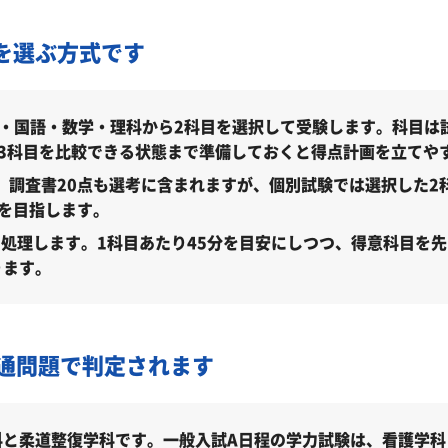
27年度）
年度）
を選ぶ方式です
／2027年度）
度）
語・国語・数学・理科から2科目を選択して受験します。科目は
3科目を比較できる状態まで準備しておくと得点計画を立てや
7年度）
です。調査書20点も選考に含まれますが、個別試験では選択した
027年度）
を目指します。
に処理します。1科目あたり45分を目安にしつつ、得意科目を
2027年度）
ります。
027年度）
通問題で判定されます
通／2027年度）
度）
科と柔道整復学科です。一般入試A日程の学力試験は、看護学科
027年度）