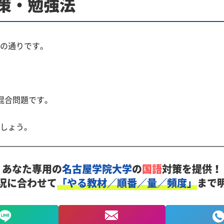
策・勉強法
の通りです。
混合問題です。
しょう。
あなた専用の
名古屋学院大学
の
国語
対策を提供！
況に合わせて
「やる教材／順番／量／頻度」
まで