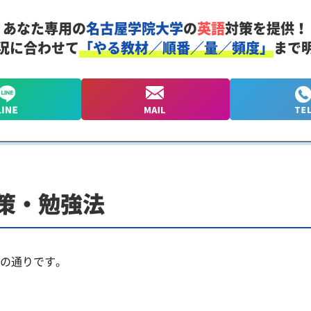
あなた専用の
名古屋学院大学
の
英語
対策を提供！
況に合わせて
「やる教材／順番／量／頻度」
まで
策・勉強法
の通りです。