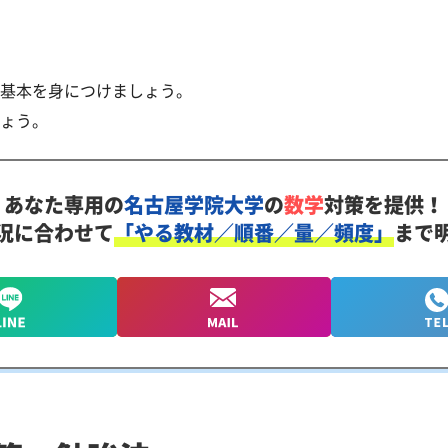
基本を身につけましょう。
ょう。
あなた専用の
名古屋学院大学
の
数学
対策を提供！
況に合わせて
「やる教材／順番／量／頻度」
まで