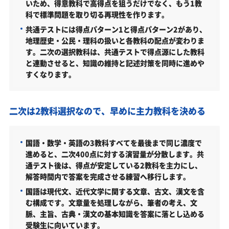
いため、得意教科で高得点を狙うだけでなく、もう1教
度）
科で標準問題を取り切る再現性を作ります。
総合型選抜Ⅰ「へるん入試」（地域志向入試／2026年
共通テストには得点パターン1と得点パターン2があり、
度）
地理歴史・公民・理科の扱いと各教科の配点が変わりま
す。二次の選択教科は、共通テストで得点源にした教科
総合型選抜Ⅰ「へるん入試」（専門高校入試／2026年
と連動させると、知識の維持と記述対策を同時に進めや
度）
すくなります。
島根大学人間科学部はどんなところ？
学科・専攻（コース）の概要
二次は2教科選択なので、早めに主力教科を決める
難易度（前年度の入試結果に基づく指標）
取得できる資格・主な卒業後の進路
国語・数学・英語の3教科すべてを最後まで同じ濃度で
進めると、二次400点に対する演習量が分散します。共
島根大学人間科学部の所在地
通テスト後は、得点が安定している2教科を主力にし、
島根大学人間科学部の周辺地図
解答時間内で答案を完成させる練習へ移行します。
国語は現代文、近代文学に関する文章、古文、漢文を含
「島根大学人間科学部に受かる気がしない」とやる
む構成です。文章量を処理しながら、筆者の考え、文
気をなくしている受験生へ
脈、主旨、古典・漢文の基本知識を答案に落とし込める
受験勉強を始めるのが遅くても島根大学人間科学部
受験生に向いています。