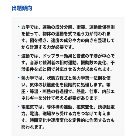
出題傾向
力学では、運動の成分分解、衝突、運動量保存則
を使って、物体の運動を式で追う力が問われま
す。図を描き、速度の成分や力の向きを整理して
から計算する力が必要です。
波動では、ドップラー効果と音波の干渉が中心で
す。音源と観測者の相対運動、振動数の変化、干
渉条件を式と図で対応させる力が求められます。
熱力学では、状態方程式と熱力学第一法則を使
い、気体の状態変化を段階的に処理します。等
圧・等温・断熱の各過程で、熱量、仕事、内部エ
ネルギーを分けて考える必要があります。
電磁気では、導体棒の運動、磁束変化、誘導起電
力、電流、磁場から受ける力をつなげて考えま
す。時間変化や速度変化を定性的に作図する力も
問われます。