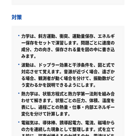
対策
力学は、斜方運動、衝突、運動量保存、エネルギ
ー保存をセットで演習します。問題ごとに速度の
成分、力の向き、保存される量を図の中に書き込
みます。
波動は、ドップラー効果と干渉条件を、図と式で
対応させて覚えます。音源が近づく場合、遠ざか
る場合、観測者が動く場合を分けて、振動数がど
う変わるかを説明できるようにします。
熱力学は、状態方程式と熱力学第一法則を組み合
わせて解きます。状態ごとの圧力、体積、温度を
表にし、過程ごとの熱量・仕事・内部エネルギー
変化を分けて計算します。
電磁気は、導体棒、誘導起電力、電流、磁場から
の力を連続した現象として整理します。式を立て
る前に、磁束が増えるのか減るのか、電流はどち