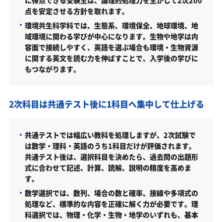
点を安定させる方針を取れます。
総合型選抜Ⅰ「へるん入試」専門高校入試（環境共生科
学科／2026年度）
環境共生科学科では、生態系、環境保全、地球環境、地
域環境に関わる学びが中心になります。生物や地学は内
総合型選抜Ⅰ「へるん入試」地域志向入試（島根県・鳥
容面で接続しやすく、英語を選ぶ場合も環境・生物資源
取県枠／全学科／2026年度）
に関する英文を読む力を伸ばすことで、入学後の学びに
総合型選抜Ⅰ「へるん入試」地域志向入試（全国枠／全
もつながります。
学科／2026年度）
総合型選抜Ⅰ「へるん入試」グローバル英語入試（全学
科／2026年度）
2次科目は共通テスト後に1科目へ集中して仕上げる
帰国生選抜（生物資源科学部／2026年度）
共通テストでは幅広い教科を処理しますが、2次試験で
私費外国人留学生選抜（生物資源科学部／2026年度）
は数学・理科・英語のうち1科目だけが評価されます。
島根大学生物資源科学部はどんなところ？
共通テスト後は、選択科目を決めたら、過去問の出題形
式に合わせて記述、計算、読解、説明の精度を高めま
学科・専攻（コース）の概要
す。
難易度（前年度の入試結果に基づく指標）
数学選択では、数列、場合の数と確率、接線や多項式の
処理など、標準的な内容を正確に解く力が必要です。理
取得できる資格・主な卒業後の進路
科選択では、物理・化学・生物・地学のいずれも、基本