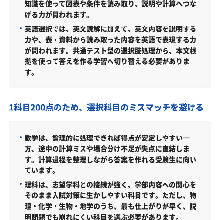
知識を使って図表や条件を読み取り、説明や計算へつな
島根大学生物資源科学部の所在地
げる力が問われます。
島根大学生物資源科学部の周辺地図
英語選択では、英文読解に加えて、英文内容を説明する
「島根大学生物資源科学部に受かる気がしない」と
力や、表・資料から読み取った内容を英語で表現する力
やる気をなくしている受験生へ
が問われます。共通テスト型の選択肢処理から、本文根
拠を使って答えを作る学習へ切り替える必要がありま
受験勉強を始めるのが遅くても島根大学生物資源科
す。
学部に合格できる？
大学受験対策いつから始める？学年・時期別の勉強
1科目200点のため、選択科目のミスマッチを避ける
のポイント
不登校・高卒認定者・通信制高校の島根大学生物資
源科学部受験も対応可能
数学は、論理的に処理できれば得点が安定しやすい一
方、途中の計算ミスや場合分け不足が失点に直結しま
浪人生、社会人の方の島根大学生物資源科学部合格
す。計算過程を整理しながら答案を作れる受験生に向い
に向けた受験対策も実施
ています。
島根大学の他の学部
理科は、志望学科との接続が強く、学部内容への関心を
そのまま入試対策に生かしやすい科目です。ただし、物
島根大学以外の生物資源科学部・関連学部を偏差値
理・化学・生物・地学のうち、最も仕上がりが早く、説
から探す
明問題でも崩れにくい科目を選ぶ必要があります。