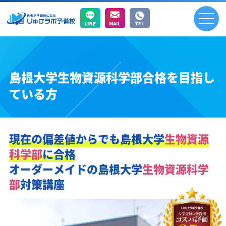
島根大学生物資源科学部合格を目指し
ている方
現在の偏差値からでも
島根大学
生物資源
科学部
に合格
オーダーメイドの
島根大学
生物資源科学
部
対策講座