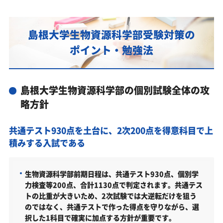
試に対応した受験対策カリキュラム・学習計画を提
供します
島根大学生物資源科学部対策カリキュラムのポイン
島根大学生物資源科学部受験対策の
ト
ポイント・勉強法
あなたにピッタリ合った「島根大学生物資源科学部
対策のオーダーメイドカリキュラム」から得られる
成果とは？
島根大学生物資源科学部の個別試験全体の攻
カリキュラムや料金についてお気軽にご相談くださ
略方針
い
島根大学生物資源科学部の総合型選抜入試対策も万
共通テスト930点を土台に、2次200点を得意科目で上
全
積みする入試である
島根大学生物資源科学部総合型選抜入試の主な対策内容
島根大学生物資源科学部の入試日程
生物資源科学部前期日程は、共通テスト930点、個別学
力検査等200点、合計1130点で判定されます。共通テス
島根大学生物資源科学部の入試日程
トの比重が大きいため、2次試験では大逆転だけを狙う
のではなく、共通テストで作った得点を守りながら、選
島根大学生物資源科学部の受験情報
択した1科目で確実に加点する方針が重要です。