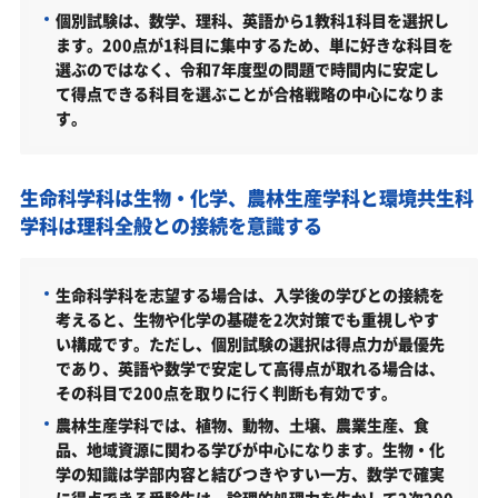
島根大学生物資源科学部の入試方式
個別試験は、数学、理科、英語から1教科1科目を選択し
ます。200点が1科目に集中するため、単に好きな科目を
一般選抜（前期日程／生命科学科／2026年度）
選ぶのではなく、令和7年度型の問題で時間内に安定し
一般選抜（後期日程／生命科学科／2026年度）
て得点できる科目を選ぶことが合格戦略の中心になりま
す。
一般選抜（前期日程／農林生産学科／2026年度）
一般選抜（後期日程／農林生産学科／2026年度）
生命科学科は生物・化学、農林生産学科と環境共生科
一般選抜（前期日程／環境共生科学科／2026年度）
学科は理科全般との接続を意識する
一般選抜（後期日程／環境共生科学科／2026年度）
総合型選抜Ⅰ「へるん入試」一般型（生命科学科／2026
生命科学科を志望する場合は、入学後の学びとの接続を
年度）
考えると、生物や化学の基礎を2次対策でも重視しやす
い構成です。ただし、個別試験の選択は得点力が最優先
総合型選抜Ⅰ「へるん入試」一般型（農林生産学科／20
26年度）
であり、英語や数学で安定して高得点が取れる場合は、
その科目で200点を取りに行く判断も有効です。
総合型選抜Ⅰ「へるん入試」専門高校入試（農林生産学
農林生産学科では、植物、動物、土壌、農業生産、食
科／2026年度）
品、地域資源に関わる学びが中心になります。生物・化
総合型選抜Ⅰ「へるん入試」一般型（環境共生科学科／
学の知識は学部内容と結びつきやすい一方、数学で確実
2026年度）
に得点できる受験生は、論理的処理力を生かして2次200