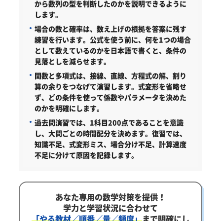
から数列の型を判断したのかを説明できるように
します。
場合の数と確率は、数え上げの根拠を答案に残す
練習を行います。公式を使う前に、何を1つの場合
として数えているのかを日本語で書くと、条件の
見落としを減らせます。
関数と多項式は、接線、直線、方程式の解、割り
算の余りをつなげて演習します。式変形を省略せ
ず、どの条件を使って係数やパラメータを決めた
のかを明確にします。
過去問演習では、1科目200点であることを意識
し、大問ごとの時間配分を決めます。復習では、
知識不足、式変形ミス、場合分け不足、計算速度
不足に分けて原因を記録します。
あなた専用の数学対策を提供！
学力と学習状況に合わせて
「やる教材／順番／量／頻度」
まで明確にし