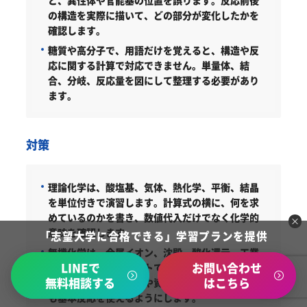
と、異性体や官能基の位置を誤ります。反応前後
の構造を実際に描いて、どの部分が変化したかを
確認します。
糖質や高分子で、用語だけを覚えると、構造や反
応に関する計算で対応できません。単量体、結
合、分岐、反応量を図にして整理する必要があり
ます。
対策
理論化学は、酸塩基、気体、熱化学、平衡、結晶
を単位付きで演習します。計算式の横に、何を求
めているのかを書き、数値代入だけでなく化学的
意味を確認します。
「志望大学に合格できる」学習プランを提供
無機化学は、金属イオン、沈殿、酸化還元、工業
LINEで
お問い合わせ
的製法を反応式とセットで整理します。鉄に関す
無料相談する
はこちら
る問題のように、地域や資源と関連づけた題材で
も基本反応を使えるようにします。