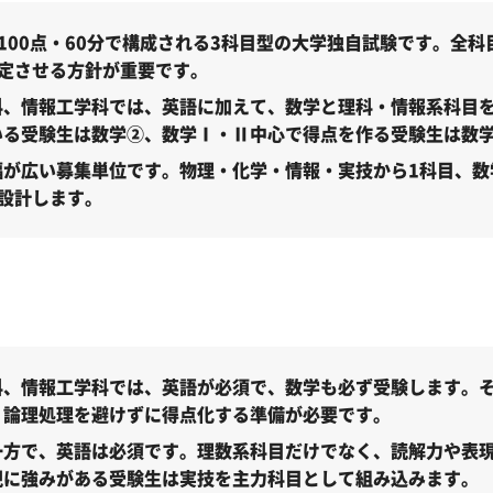
27年度）
100点・60分で構成される3科目型の大学独自試験です。全
定させる方針が重要です。
7年度）
科、情報工学科では、英語に加えて、数学と理科・情報系科目
7年度）
いる受験生は数学②、数学Ⅰ・Ⅱ中心で得点を作る受験生は数
が広い募集単位です。物理・化学・情報・実技から1科目、数
7年度）
設計します。
7年度）
年度）
科、情報工学科では、英語が必須で、数学も必ず受験します。
・論理処理を避けずに得点化する準備が必要です。
型）（2027年度）
一方で、英語は必須です。理数系科目だけでなく、読解力や表
現に強みがある受験生は実技を主力科目として組み込みます。
型）（2027年度）