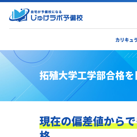
カリキュ
拓殖大学工学部合格を
現在の偏差値からで
格