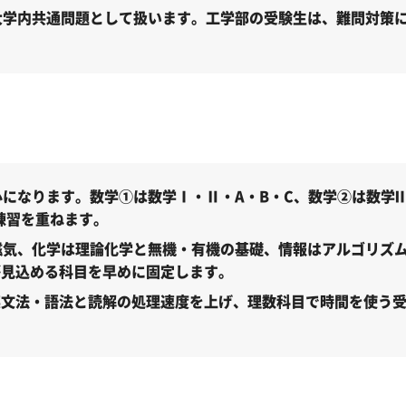
学内共通問題として扱います。工学部の受験生は、難問対策に
型）（2027年度）
型）（2027年度）
標）
になります。数学①は数学Ⅰ・Ⅱ・A・B・C、数学②は数学
練習を重ねます。
磁気、化学は理論化学と無機・有機の基礎、情報はアルゴリズ
が見込める科目を早めに固定します。
英文法・語法と読解の処理速度を上げ、理数科目で時間を使う
い」とやる気をなくしている受験生へ
大学工学部に合格できる？
・時期別の勉強のポイント