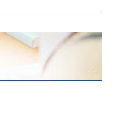
ます
とは？