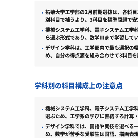
総合型選抜Ⅰ期（基礎力評価方式）（20
拓殖大学工学部の2月前期選抜は、各科目
別科目で補うより、3科目を標準問題で安
総合型選抜Ⅰ期（プレゼン方式）（202
機械システム工学科、電子システム工学
総合型選抜Ⅰ期（自己推薦方式）（202
ら選ぶ形式であり、数学Ⅲまで学習して
デザイン学科は、工学部内で最も選択の幅
総合型選抜Ⅰ期（工学部女子枠）（202
め、自分の得点源を組み合わせて3科目を
総合型選抜Ⅱ期（自己推薦方式）（202
全学部統一全国選抜（2027年度）
学科別の科目構成上の注意点
2月前期選抜〔A・B・C日程〕（2027
全学部統一2月後期選抜（2027年度）
機械システム工学科、電子システム工学
全学部統一3月選抜（2027年度）
選ぶため、工学系の学びに直結する計算
大学入学共通テスト利用選抜（前期2教科
デザイン学科では、国語や実技を選べる
め、数学が苦手な受験生は国語、描画表
大学入学共通テスト利用選抜（前期3教科