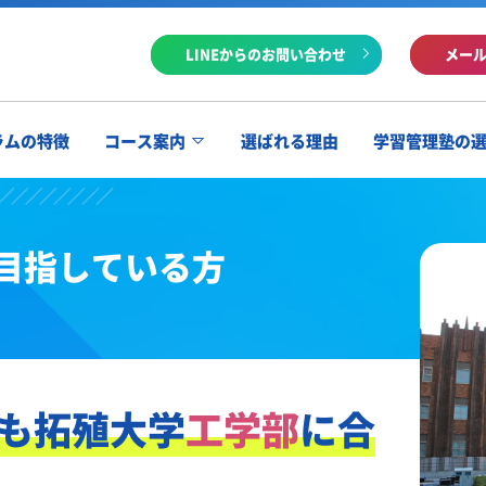
LINEからのお問い合わせ
メー
ラムの特徴
コース案内
選ばれる理由
学習管理塾の
目指している方
も
拓殖大学
工学部
に合