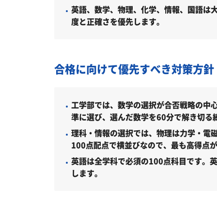
英語、数学、物理、化学、情報、国語は大
大学入学共通テスト利用選抜（前期4教科
度と正確さを優先します。
大学入学共通テスト利用選抜（後期3教科
拓殖大学工学部はどんなところ？
合格に向けて優先すべき対策方針
学科・専攻（コース）の概要
難易度（前年度の入試結果に基づく指
工学部では、数学の選択が合否戦略の中心
取得できる資格・主な卒業後の進路
準に選び、選んだ数学を60分で解き切る
理科・情報の選択では、物理は力学・電
拓殖大学工学部の所在地
100点配点で横並びなので、最も高得点
拓殖大学工学部の周辺地図
英語は全学科で必須の100点科目です。
「拓殖大学工学部に受かる気がしな
します。
受験勉強を始めるのが遅くても拓殖
大学受験対策いつから始める？学年