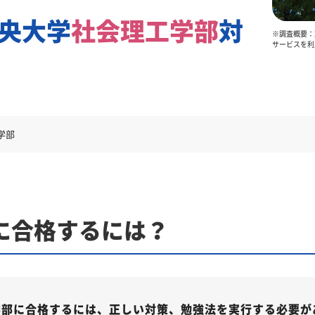
央大学
社会理工学部
対
※調査概要：2
サービスを利
学部
に合格するには？
学部に合格するには、正しい対策、勉強法を実行する必要が