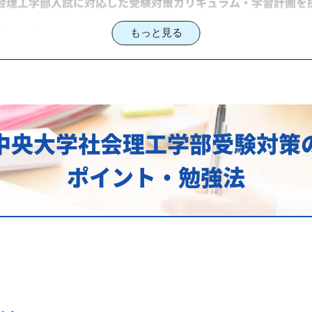
社会理工学部入試に対応した受験対策カリキュラム・学習計画を
ラムのポイント
もっと見る
社会理工学部対策のオーダーメイドカリキュラム」から得られ
にご相談ください
入試対策も万全
中央大学社会理工学部受験対策
の主な対策内容
ポイント・勉強法
6年度）