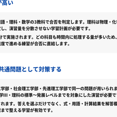
が高い
（2026年度）
 前期選考（2026年度）
語・理科・数学の3教科で合否を判定します。理科は物理・化
定し、演習量を分散させない学習計画が必要です。
ろ？
00分で実施されます。どの科目も時間内に処理する量が多いた
速度で進める練習が合否に直結します。
標）
共通問題として対策する
工学部・社会理工学部・先進理工学部で同一の問題が用いられ
数学Ⅲ・理科の標準〜発展レベルまでを対象にした演習が必要で
されます。答えを選ぶだけでなく、式・用語・計算結果を解答
がしない」とやる気をなくしている受験生へ
記まで整える学習が有効です。
大学社会理工学部に合格できる？