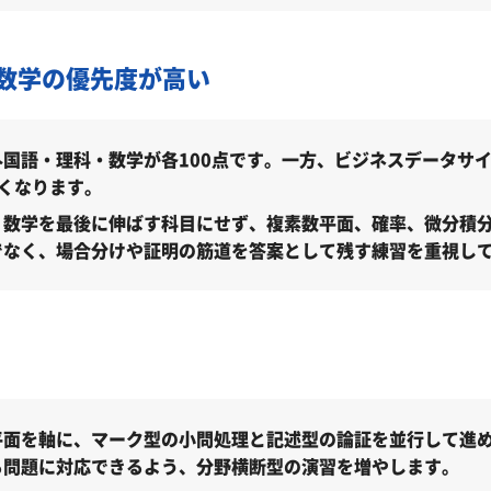
・時期別の勉強のポイント
数学の優先度が高い
中央大学社会理工学部受験も対応可能
理工学部合格に向けた受験対策も実施
国語・理科・数学が各100点です。一方、ビジネスデータサイ
くなります。
、数学を最後に伸ばす科目にせず、複素数平面、確率、微分積
学部を偏差値から探す
でなく、場合分けや証明の筋道を答案として残す練習を重視し
よくある質問
平面を軸に、マーク型の小問処理と記述型の論証を並行して進め
る問題に対応できるよう、分野横断型の演習を増やします。