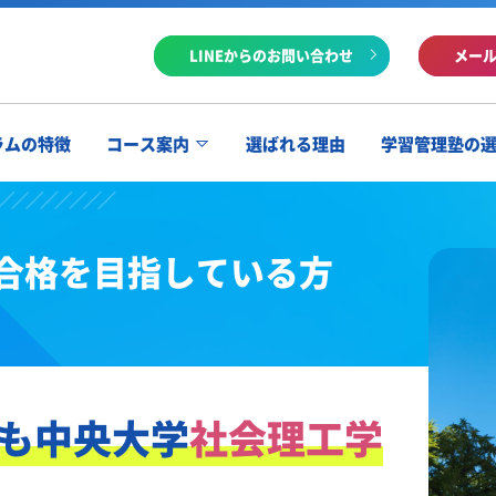
LINEからのお問い合わせ
メー
ラムの特徴
コース案内
選ばれる理由
学習管理塾の
合格を目指している方
も
中央大学
社会理工学