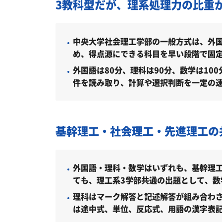
3教科型だが、理系処理力の比重
学部別選抜 大学入学共通テスト併用方式
大学入学共通テスト利用選抜［単独方式］
中央大学社会理工学部の一般方式は、外国
め、得点源にできる科目を早い段階で固
中央大学社会理工学部はどんなとこ
外国語は80分、理科は90分、数学は1
学科・専攻（コース）の概要
件を読み取り、計算や選択判断を一定の
難易度（前年度の入試結果に基づく指
取得できる資格・主な卒業後の進路
基幹理工・社会理工・先進理工の
中央大学社会理工学部の所在地
アクセス
外国語・理科・数学はいずれも、基幹理
ても、理工系3学部共通の出題として、
中央大学社会理工学部の周辺地図
理科はマーク解答と記述解答が組み合わ
「中央大学社会理工学部に受かる気
は途中式、単位、反応式、用語の漢字表
受験勉強を始めるのが遅くても中央