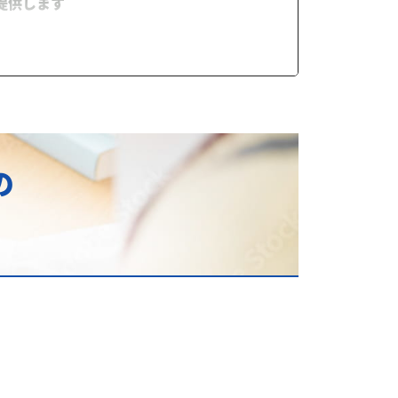
提供します
る成果とは？
の