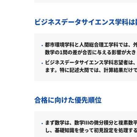
大学受験対策いつから始める？学年
ビジネスデータサイエンス学科は
不登校・高卒認定者・通信制高校の
浪人生、社会人の方の中央大学社会
都市環境学科と人間総合理工学科では、外
中央大学の他の学部
数学の1問の差が合否に与える影響が大き
ビジネスデータサイエンス学科志望者は
中央大学以外の社会理工学部・関連
ます。特に記述大問では、計算結果だけ
中央大学社会理工学部受験生からの
合格に向けた優先順位
まず数学は、数学Ⅲの微分積分と複素数
し、基礎知識を使って初見設定を処理す