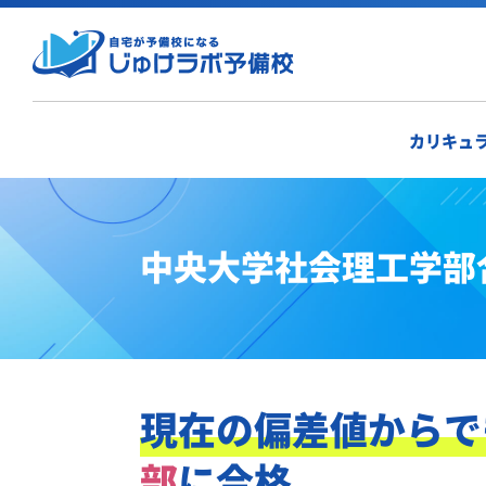
カリキュ
中央大学社会理工学部
現在の偏差値からで
部
に合格