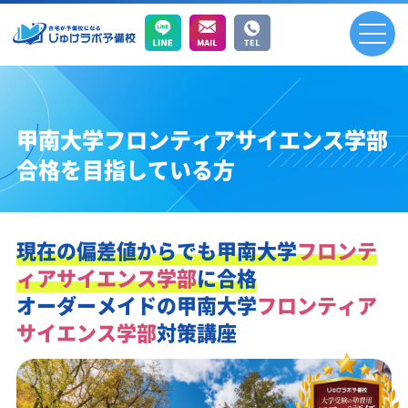
甲南大学フロンティアサイエンス学部
合格を目指している方
現在の偏差値からでも
甲南大学
フロンテ
ィアサイエンス学部
に合格
オーダーメイドの
甲南大学
フロンティア
サイエンス学部
対策講座