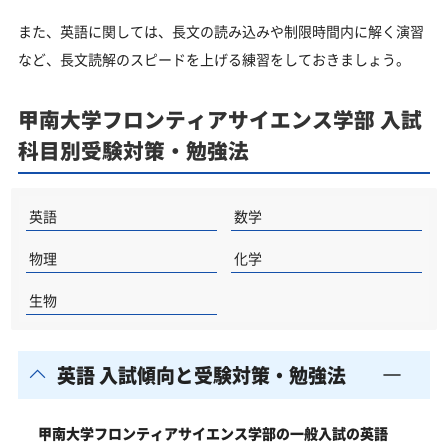
甲南大学フロンティアサイエンス学部はどんなとこ
また、英語に関しては、長文の読み込みや制限時間内に解く演習
ろ？
など、長文読解のスピードを上げる練習をしておきましょう。
甲南大学フロンティアサイエンス学部の所在地
甲南大学フロンティアサイエンス学部の周辺地図
甲南大学フロンティアサイエンス学部 入試
科目別受験対策・勉強法
「甲南大学フロンティアサイエンス学部に受かる気
がしない」とやる気をなくしている受験生へ
受験勉強を始めるのが遅くても甲南大学フロンティ
英語
数学
アサイエンス学部に合格できる？
物理
化学
大学受験対策いつから始める？学年・時期別の勉強
のポイント
生物
不登校・高卒認定者・通信制高校の甲南大学フロン
ティアサイエンス学部受験も対応可能
英語 入試傾向と受験対策・勉強法
浪人生、社会人の方の甲南大学フロンティアサイエ
ンス学部合格に向けた受験対策も実施
甲南大学フロンティアサイエンス学部の一般入試の英語
甲南大学の他の学部