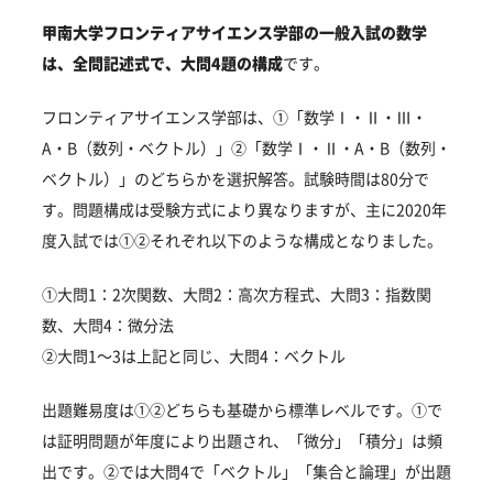
甲南大学フロンティアサイエンス学部の一般入試の数学
は、全問記述式で、大問4題の構成
です。
フロンティアサイエンス学部は、①「数学Ⅰ・Ⅱ・Ⅲ・
A・B（数列・ベクトル）」②「数学Ⅰ・Ⅱ・A・B（数列・
ベクトル）」のどちらかを選択解答。試験時間は80分で
す。問題構成は受験方式により異なりますが、主に2020年
度入試では①②それぞれ以下のような構成となりました。
①大問1：2次関数、大問2：高次方程式、大問3：指数関
数、大問4：微分法
②大問1～3は上記と同じ、大問4：ベクトル
出題難易度は①②どちらも基礎から標準レベルです。①で
は証明問題が年度により出題され、「微分」「積分」は頻
出です。②では大問4で「ベクトル」「集合と論理」が出題