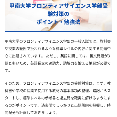
甲南大学フロンティアサイエンス学部対策カリキュ
甲南大学フロンティアサイエンス学部受
ラムのポイント
験対策の
あなたにピッタリ合った「甲南大学フロンティアサ
ポイント・勉強法
イエンス学部対策のオーダーメイドカリキュラム」
から得られる成果とは？
カリキュラムや料金についてお気軽にご相談くださ
甲南大学のフロンティアサイエンス学部の一般入試では、教科書
い
や授業の範囲で扱われるような標準レベルの内容に関する問題中
甲南大学フロンティアサイエンス学部の総合型選抜
心に出題されています。 ただし、英語に関しては、長文問題が3
入試対策も万全
題と多いため、英語長文の速読力、読解力を鍛える練習が必要で
甲南大学フロンティアサイエンス学部総合型選抜入試の
す。
主な対策内容
そのため、フロンティアサイエンス学部の受験対策は、まず、教
甲南大学フロンティアサイエンス学部の入試日程
科書や学校の授業で使用する教材の基本事項の整理、暗記からス
甲南大学フロンティアサイエンス学部の入試日程
タートし、標準レベルの参考書と過去問を確実に解けるようにす
甲南大学フロンティアサイエンス学部の受験情報
るのがポイントです。過去問でしっかりと出題傾向を把握し、時
甲南大学フロンティアサイエンス学部の入試方式
間配分も計画しておきましょう。