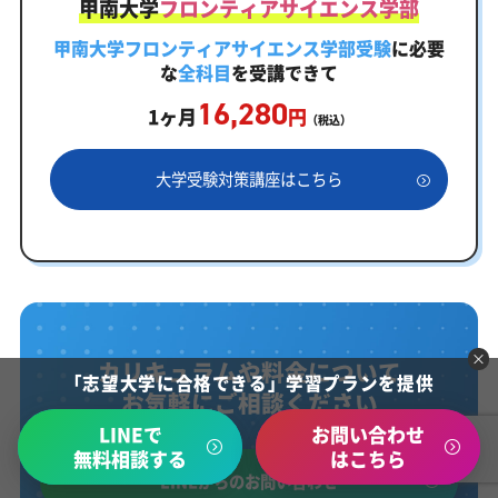
甲南大学
フロンティアサイエンス学部
甲南大学フロンティアサイエンス学部受験
に必要
な
全科目
を受講できて
16,280
1ヶ月
円
（税込）
大学受験対策講座はこちら
カリキュラムや料金について
「志望大学に合格できる」学習プランを提供
お気軽にご相談ください
LINEで
お問い合わせ
無料相談する
はこちら
LINEからのお問い合わせ