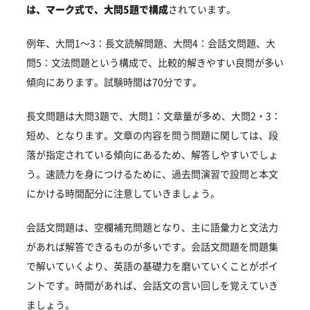
は、マーク式で、大問5題で構成
されています。
甲南大学以外のフロンティアサイエンス学部・関連
学部を偏差値から探す
例年、大問1～3：長文読解問題、大問4：会話文問題、大
甲南大学フロンティアサイエンス学部受験生からの
問5：文法問題という構成で、比較的解きやすい良問が多い
よくある質問
傾向にあります。試験時間は70分です。
長文問題は大問3題で、大問1：文章量が多め、大問2・3：
短め、となります。文章の内容を問う問題に関しては、段
落が指定されている傾向にあるため、解答しやすいでしょ
う。速読力を身につけるために、過去問演習で設問と本文
にかける時間配分に注意していきましょう。
会話文問題は、空欄補充問題となり、主に語彙力と文法力
があれば解答できるものが多いです。会話文問題を問題集
で解いていくより、英語の基礎力を磨いていくことがポイ
ントです。時間があれば、会話文の言い回しを覚えていき
ましょう。