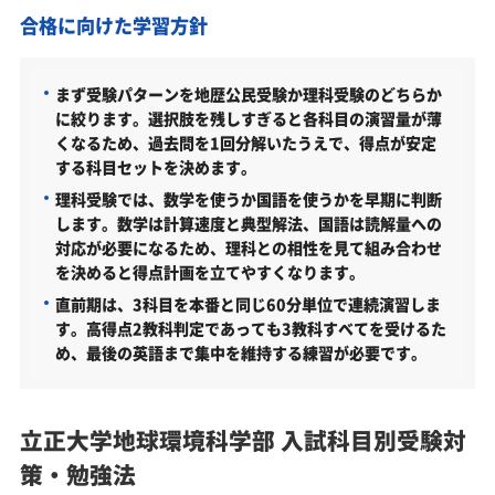
に向けた受験対策も実施
合格に向けた学習方針
立正大学の他の学部
立正大学以外の地球環境科学部・関連学部を偏差値
まず受験パターンを地歴公民受験か理科受験のどちらか
から探す
に絞ります。選択肢を残しすぎると各科目の演習量が薄
くなるため、過去問を1回分解いたうえで、得点が安定
立正大学地球環境科学部受験生からのよくある質問
する科目セットを決めます。
理科受験では、数学を使うか国語を使うかを早期に判断
します。数学は計算速度と典型解法、国語は読解量への
対応が必要になるため、理科との相性を見て組み合わせ
を決めると得点計画を立てやすくなります。
直前期は、3科目を本番と同じ60分単位で連続演習しま
す。高得点2教科判定であっても3教科すべてを受けるた
め、最後の英語まで集中を維持する練習が必要です。
立正大学地球環境科学部 入試科目別受験対
策・勉強法