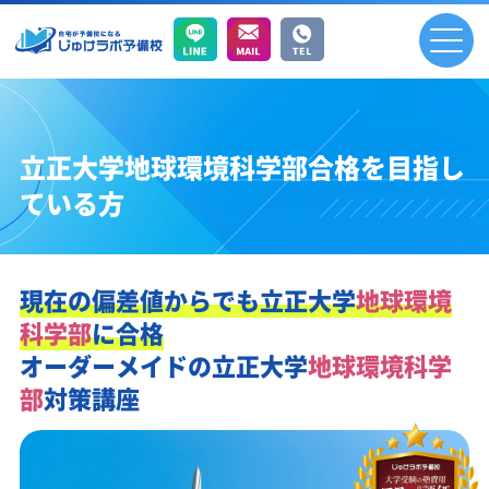
立正大学地球環境科学部合格を目指し
ている方
現在の偏差値からでも
立正大学
地球環境
科学部
に合格
オーダーメイドの
立正大学
地球環境科学
部
対策講座