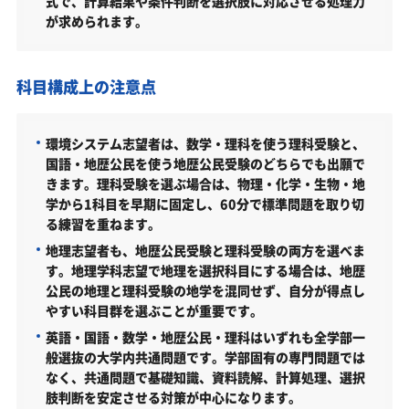
式で、計算結果や条件判断を選択肢に対応させる処理力
総合型選抜〈探究実践型／フィールドワーク方式・ゼミ
が求められます。
ナール方式〉（環境システム学科／2026年度）
総合型選抜〈活動評価型／プレゼンテーション方式〉
（環境システム学科／2026年度）
科目構成上の注意点
総合型選抜〈探究実践型／プレゼンテーション方式・レ
ポート方式・ゼミナール方式〉（地理学科／2026年度）
環境システム志望者は、数学・理科を使う理科受験と、
国語・地歴公民を使う地歴公民受験のどちらでも出願で
学校推薦型選抜〈公募制推薦選抜〉［基礎学力テスト
型］（2026年度）
きます。理科受験を選ぶ場合は、物理・化学・生物・地
学から1科目を早期に固定し、60分で標準問題を取り切
全学部一般選抜〈Ｒ方式〉（2026年度）
る練習を重ねます。
全学部一般選抜〈２月試験（前期）〉（2026年度）
地理志望者も、地歴公民受験と理科受験の両方を選べま
す。地理学科志望で地理を選択科目にする場合は、地歴
全学部一般選抜〈２月試験（後期）〉（2026年度）
公民の地理と理科受験の地学を混同せず、自分が得点し
やすい科目群を選ぶことが重要です。
全学部一般選抜〈３月試験〉（2026年度）
英語・国語・数学・地歴公民・理科はいずれも全学部一
大学入学共通テスト利用選抜〈前期・後期〉（2026年
般選抜の大学内共通問題です。学部固有の専門問題では
度）
なく、共通問題で基礎知識、資料読解、計算処理、選択
立正大学地球環境科学部はどんなところ？
肢判断を安定させる対策が中心になります。