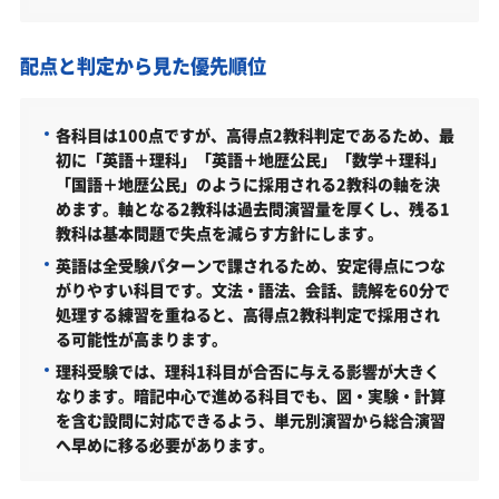
学科・専攻（コース）の概要
難易度（前年度の入試結果に基づく指標）
配点と判定から見た優先順位
取得できる資格・主な卒業後の進路
各科目は100点ですが、高得点2教科判定であるため、最
立正大学地球環境科学部の所在地
初に「英語＋理科」「英語＋地歴公民」「数学＋理科」
立正大学地球環境科学部の周辺地図
「国語＋地歴公民」のように採用される2教科の軸を決
めます。軸となる2教科は過去問演習量を厚くし、残る1
「立正大学地球環境科学部に受かる気がしない」と
教科は基本問題で失点を減らす方針にします。
やる気をなくしている受験生へ
英語は全受験パターンで課されるため、安定得点につな
受験勉強を始めるのが遅くても立正大学地球環境科
がりやすい科目です。文法・語法、会話、読解を60分で
学部に合格できる？
処理する練習を重ねると、高得点2教科判定で採用され
る可能性が高まります。
大学受験対策いつから始める？学年・時期別の勉強
理科受験では、理科1科目が合否に与える影響が大きく
のポイント
なります。暗記中心で進める科目でも、図・実験・計算
不登校・高卒認定者・通信制高校の立正大学地球環
を含む設問に対応できるよう、単元別演習から総合演習
境科学部受験も対応可能
へ早めに移る必要があります。
浪人生、社会人の方の立正大学地球環境科学部合格