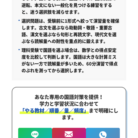
逆転、本文にない一般化を見つける練習をする
と、迷う選択肢を減らせます。
選択問題は、受験前に1形式へ絞って演習量を確保
します。
古文を選ぶなら助動詞・敬語・重要古
語、漢文を選ぶなら句形と再読文字、現代文を選
ぶなら読解量への耐性を重点的に鍛えます。
理科受験で国語を選ぶ場合は、数学との得点安定
度を比較して判断します。
国語は大きな計算ミス
がない一方で読解量が多いため、60分演習で得点
のぶれを測ってから選択します。
あなた専用の国語対策を提供！
学力と学習状況に合わせて
「やる教材／順番／量／頻度」
まで明確にし
ます。