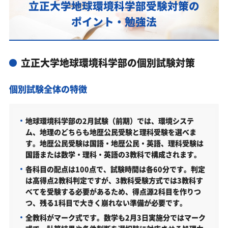
供します
立正大学地球環境科学部受験対策の
立正大学地球環境科学部対策カリキュラムのポイン
ポイント・勉強法
ト
あなたにピッタリ合った「立正大学地球環境科学部
対策のオーダーメイドカリキュラム」から得られる
立正大学地球環境科学部の個別試験対策
成果とは？
個別試験全体の特徴
カリキュラムや料金についてお気軽にご相談くださ
い
立正大学地球環境科学部の総合型選抜入試対策も万
地球環境科学部の2月試験（前期）では、環境システ
全
ム、地理のどちらも地歴公民受験と理科受験を選べま
す。地歴公民受験は国語・地歴公民・英語、理科受験は
立正大学地球環境科学部総合型選抜入試の主な対策内容
国語または数学・理科・英語の3教科で構成されます。
立正大学地球環境科学部の入試日程
各科目の配点は100点で、試験時間は各60分です。判定
は高得点2教科判定ですが、3教科受験方式では3教科す
立正大学地球環境科学部の入試日程
べてを受験する必要があるため、得点源2科目を作りつ
立正大学地球環境科学部の受験情報
つ、残る1科目で大きく崩れない準備が必要です。
全教科がマーク式です。数学も2月3日実施分ではマーク
立正大学地球環境科学部の入試方式