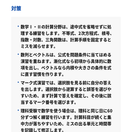
対策
数学Ⅰ・Ⅱの計算分野は、途中式を省略せずに処
理する練習をします。
不等式、2次方程式、根号、
指数・対数、三角関数は、計算手順を固定すると
ミスを減らせます。
数列とベクトルは、公式を問題条件に当てはめる
演習を重ねます。
漸化式なら初項から具体的に数
項を出し、ベクトルなら内積や大きさの条件を式
に直す習慣を作ります。
マーク式演習では、選択肢を見る前に自分の答え
を出します。
選択肢から逆算すると誤答を選びや
すいため、まず計算で答えを確定し、その後に該
当するマーク番号を選びます。
理科受験で数学を使う場合は、理科と同じ日に60
分ずつ解く練習を行います。
計算科目が続くと集
中力が落ちやすいため、ミスの出る単元と時間帯
を記録して修正します。