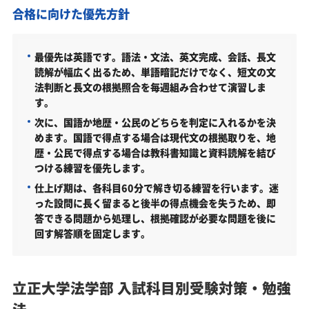
立正大学法学部の周辺地図
合格に向けた優先方針
「立正大学法学部に受かる気がしない」とやる気を
なくしている受験生へ
最優先は英語です。語法・文法、英文完成、会話、長文
受験勉強を始めるのが遅くても立正大学法学部に合
読解が幅広く出るため、単語暗記だけでなく、短文の文
格できる？
法判断と長文の根拠照合を毎週組み合わせて演習しま
す。
大学受験対策いつから始める？学年・時期別の勉強
次に、国語か地歴・公民のどちらを判定に入れるかを決
のポイント
めます。国語で得点する場合は現代文の根拠取りを、地
不登校・高卒認定者・通信制高校の立正大学法学部
歴・公民で得点する場合は教科書知識と資料読解を結び
受験も対応可能
つける練習を優先します。
浪人生、社会人の方の立正大学法学部合格に向けた
仕上げ期は、各科目60分で解き切る練習を行います。迷
受験対策も実施
った設問に長く留まると後半の得点機会を失うため、即
答できる問題から処理し、根拠確認が必要な問題を後に
立正大学の他の学部
回す解答順を固定します。
立正大学以外の法学部・関連学部を偏差値から探す
立正大学法学部受験生からのよくある質問
立正大学法学部 入試科目別受験対策・勉強