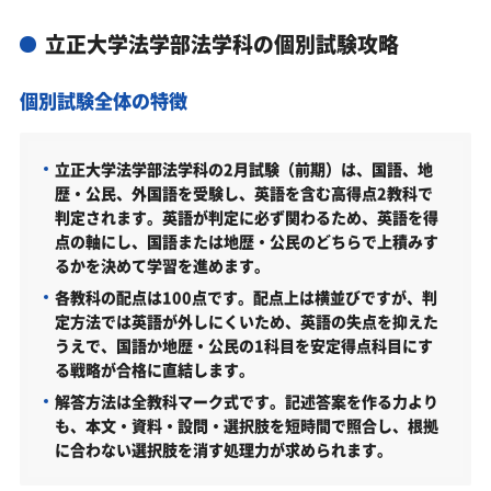
い
立正大学法学部法学科の個別試験攻略
立正大学法学部の総合型選抜入試対策も万全
立正大学法学部総合型選抜入試の主な対策内容
個別試験全体の特徴
立正大学法学部の入試日程
立正大学法学部の入試日程
立正大学法学部法学科の2月試験（前期）は、国語、地
歴・公民、外国語を受験し、英語を含む高得点2教科で
立正大学法学部の受験情報
判定されます。英語が判定に必ず関わるため、英語を得
立正大学法学部の入試方式
点の軸にし、国語または地歴・公民のどちらで上積みす
るかを決めて学習を進めます。
総合型選抜〈活動評価型〉 前期（共通／2026年度）
各教科の配点は100点です。配点上は横並びですが、判
総合型選抜〈探究実践型〉 前期（共通／2026年度）
定方法では英語が外しにくいため、英語の失点を抑えた
うえで、国語か地歴・公民の1科目を安定得点科目にす
総合型選抜〈文化・スポーツ型〉 A日程・B日程（共通
る戦略が合格に直結します。
／2026年度）
解答方法は全教科マーク式です。記述答案を作る力より
公募制推薦選抜［基礎学力テスト型］（共通／2026年
も、本文・資料・設問・選択肢を短時間で照合し、根拠
度）
に合わない選択肢を消す処理力が求められます。
全学部一般選抜〈R方式〉（共通／2026年度）