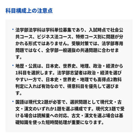
全学部一般選抜〈2月試験（前期）〉（共通／2026年
科目構成上の注意点
度）
全学部一般選抜〈2月試験（後期）〉（共通／2026年
度）
法学部法学科は学科単位募集であり、入試時点で社会公
共コース、ビジネス法コース、特修コース別に問題が分
全学部一般選抜〈3月試験〉（共通／2026年度）
かれる形式ではありません。受験対策では、法学部専用
問題ではなく、全学部一般選抜の共通問題に合わせま
大学入学共通テスト利用選抜〈前期〉（共通／2026年
度）
す。
地歴・公民は、日本史、世界史、地理、政治・経済から
大学入学共通テスト利用選抜〈後期〉（共通／2026年
度）
1科目を選択します。法学部志望者は政治・経済を選び
やすい一方で、日本史・世界史・地理でも高得点2教科
立正大学法学部はどんなところ？
判定に入れば有効なので、得意科目を優先して選びま
す。
学科・専攻（コース）の概要
国語は現代文2題が必答で、選択問題として現代文・古
難易度（前年度の入試結果に基づく指標）
文・漢文のいずれか1題を選ぶ構成です。現代文3題で受
ける場合は読解量への対応、古文・漢文を選ぶ場合は基
取得できる資格・主な卒業後の進路
礎知識を使った短時間処理が重要になります。
立正大学法学部の所在地