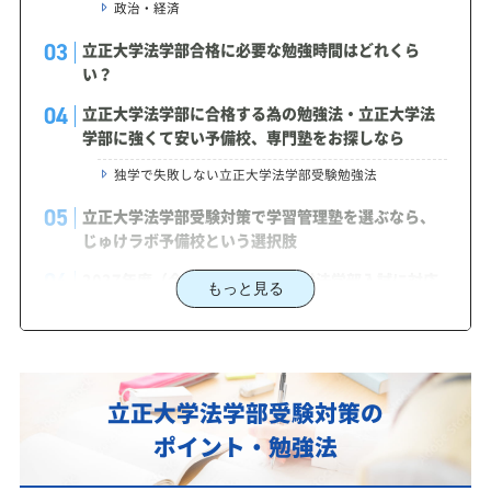
政治・経済
立正大学法学部合格に必要な勉強時間はどれくら
い？
立正大学法学部に合格する為の勉強法・立正大学法
学部に強くて安い予備校、専門塾をお探しなら
独学で失敗しない立正大学法学部受験勉強法
立正大学法学部受験対策で学習管理塾を選ぶなら、
じゅけラボ予備校という選択肢
2027年度（令和9年度）立正大学法学部入試に対応
もっと見る
した受験対策カリキュラム・学習計画を提供します
立正大学法学部対策カリキュラムのポイント
あなたにピッタリ合った「立正大学法学部対策のオ
立正大学法学部受験対策の
ーダーメイドカリキュラム」から得られる成果と
は？
ポイント・勉強法
カリキュラムや料金についてお気軽にご相談くださ