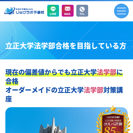
立正大学法学部合格を目指している方
現在の偏差値からでも
立正大学
法学部
に
合格
オーダーメイドの
立正大学
法学部
対策講
座