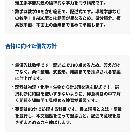
点方式／2026年度）
理工系学部共通の標準的な学力を問う構成です。
数学は数学Ⅲを含む範囲で、記述式です。環境学部など
共通テスト利用入試・前期（6教科基準点型）（理系重
点方式／2026年度）
の数学ⅠⅡABC型とは範囲が異なるため、微分積分、複
素数平面、平面上の曲線まで含めて準備します。
一般選抜・前期（3教科型）（情報工学部／2026年度）
一般選抜・前期（情報問題・共テ併用型）（情報工学部
／2026年度）
合格に向けた優先方針
一般選抜・中期（3教科型）（情報工学部／2026年度）
最優先は数学です。記述式で100点あるため、答えだけ
一般選抜・後期（2教科型）（情報工学部／2026年度）
でなく、条件整理、式変形、結論までを採点される答案
共通テスト利用入試・後期（6教科型）（理系重点方式
に仕上げます。
／2026年度）
理科は物理・化学・生物から計3題を選ぶ形式です。選
東京都市大学情報工学部はどんなところ？
択判断に時間を使いすぎないように、得意科目の中で解
く問題を短時間で見極める練習が重要です。
学科・専攻（コース）の概要
英語は80分で処理する科目です。長文読解と文法・語彙
難易度（前年度の入試結果に基づく指標）
を並行し、本文根拠を使って選ぶ力と、記述で意味を崩
さずまとめる力を伸ばします。
取得できる資格・主な卒業後の進路