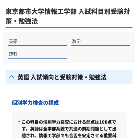
東京都市大学情報工学部の所在地
東京都市大学情報工学部 入試科目別受験対
東京都市大学情報工学部の周辺地図
策・勉強法
「東京都市大学情報工学部に受かる気がしない」と
やる気をなくしている受験生へ
受験勉強を始めるのが遅くても東京都市大学情報工
英語
数学
学部に合格できる？
理科
大学受験対策いつから始める？学年・時期別の勉強
のポイント
英語 入試傾向と受験対策・勉強法
不登校・高卒認定者・通信制高校の東京都市大学情
報工学部受験も対応可能
浪人生、社会人の方の東京都市大学情報工学部合格
に向けた受験対策も実施
個別学力検査の構成
東京都市大学の他の学部
この科目の個別学力検査における配点は100点で
東京都市大学以外の情報工学部・関連学部を偏差値
す。英語は全学部系統で共通の前期問題として出
から探す
題され、情報工学部でも合否を安定させる重要科