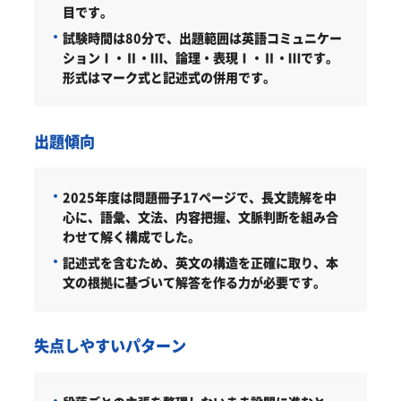
東京都市大学情報工学部受験生からのよくある質問
目です。
試験時間は80分で、出題範囲は英語コミュニケー
ションⅠ・Ⅱ・Ⅲ、論理・表現Ⅰ・Ⅱ・Ⅲです。
形式はマーク式と記述式の併用です。
出題傾向
2025年度は問題冊子17ページで、長文読解を中
心に、語彙、文法、内容把握、文脈判断を組み合
わせて解く構成でした。
記述式を含むため、英文の構造を正確に取り、本
文の根拠に基づいて解答を作る力が必要です。
失点しやすいパターン