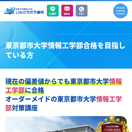
東京都市大学情報工学部合格を目指し
ている方
現在の偏差値からでも
東京都市大学
情報
工学部
に合格
オーダーメイドの
東京都市大学
情報工学
部
対策講座