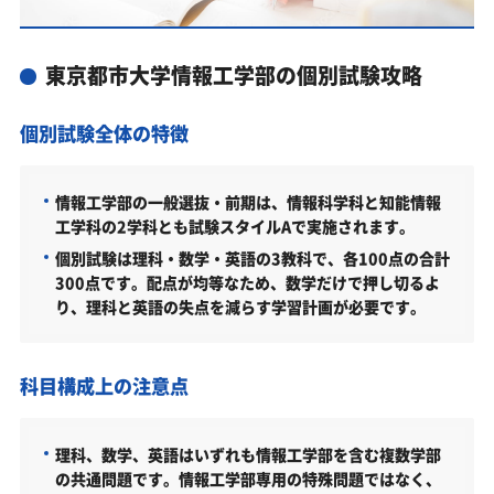
あなたにピッタリ合った「東京都市大学情報工学部
対策のオーダーメイドカリキュラム」から得られる
成果とは？
東京都市大学情報工学部の個別試験攻略
カリキュラムや料金についてお気軽にご相談くださ
い
個別試験全体の特徴
東京都市大学情報工学部の総合型選抜入試対策も万
全
情報工学部の一般選抜・前期は、情報科学科と知能情報
東京都市大学情報工学部総合型選抜入試の主な対策内容
工学科の2学科とも試験スタイルAで実施されます。
個別試験は理科・数学・英語の3教科で、各100点の合計
東京都市大学情報工学部の入試日程
300点です。配点が均等なため、数学だけで押し切るよ
東京都市大学情報工学部の入試日程
り、理科と英語の失点を減らす学習計画が必要です。
東京都市大学情報工学部の受験情報
東京都市大学情報工学部の入試方式
科目構成上の注意点
共通テスト利用入試・前期（3教科型）（理系重点方式
／2026年度）
理科、数学、英語はいずれも情報工学部を含む複数学部
共通テスト利用入試・前期（5教科基準点型）（理系重
の共通問題です。情報工学部専用の特殊問題ではなく、