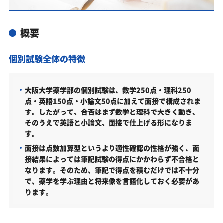
は？
カリキュラムや料金についてお気軽にご相談くださ
概要
い
大阪大学薬学部の総合型選抜入試対策も万全
個別試験全体の特徴
大阪大学薬学部総合型選抜入試の主な対策内容
大阪大学薬学部の入試日程
大阪大学薬学部の個別試験は、数学250点・理科250
点・英語150点・小論文50点に加えて面接で構成されま
大阪大学薬学部の入試日程
す。したがって、合否はまず数学と理科で大きく動き、
大阪大学薬学部の受験情報
そのうえで英語と小論文、面接で仕上げる形になりま
す。
大阪大学薬学部の入試方式
面接は点数加算型というより適性確認の性格が強く、面
一般選抜（前期日程）（2026年度）
接結果によっては筆記試験の得点にかかわらず不合格と
なります。そのため、筆記で得点を積むだけでは不十分
学校推薦型選抜（2026年度）
で、薬学を学ぶ理由と将来像を言語化しておく必要があ
ります。
大阪大学薬学部はどんなところ？
学科・専攻（コース）の概要