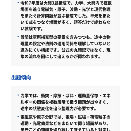
令和7年度は大問3題構成で、力学、大問内で複数
場面を追う電磁気・原子、波動・光学と現代物理
をまたぐ計算問題が並ぶ構成でした。単元をまた
いで式をつなぐ場面が多く、短答だけで終わらな
い試験です。
設問は空所補充型の要素を含みつつも、途中の物
理量の設定や法則の適用関係を理解していないと
進みにくい構成です。公式の丸暗記ではなく、現
象の流れを図にして追えるかが問われます。
出題傾向
力学では、衝突・摩擦・ばね・運動量保存・エネ
ルギーの関係を複数段階で扱う問題が出やすく、
途中の状態変化を追う整理力が必要です。
電磁気や原子分野では、電場・磁場・荷電粒子の
運動・光電効果などをまたいで問う場面があり、
単元ごとの知識を切り離して覚えていると対応し