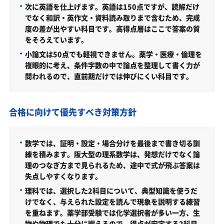
次に英語を仕上げます。英語は150点ですが、読解だけ
大阪大学の他の学部
でなく和訳・英作文・資料読み取りまで含むため、完成
度の差が出やすい科目です。高得点層はここで答案の質
大阪大学以外の薬学部・関連学部を偏差値から探す
をそろえています。
大阪大学薬学部受験生からのよくある質問
小論文は50点でも軽視できません。薬学・医療・倫理を
複眼的に考え、条件字数の中で論点を整理して書く力が
問われるので、直前期だけでは伸びにくい科目です。
合格に向けて優先すべき対策方針
数学では、証明・設定・場合分けを最後まで書き切る訓
練を積みます。阪大型の理系数学は、発想だけでなく論
理のつなぎ方まで見られるため、途中で式が飛ぶ答案は
失点しやすくなります。
理科では、選択した2科目について、典型知識を使うだ
けでなく、与えられた設定を読んで現象を説明する練習
を重ねます。薬学部受験では化学選択者が多い一方、生
物や物理でも十分に戦えるので、得点が安定する2科目