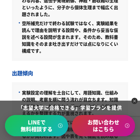
わる内容、遺伝子発現制御、神経・筋収縮の生理
といったように、分子から個体生理まで幅広く出
題されました。
空所補充だけで終わる試験ではなく、実験結果を
読んで理由を説明する設問や、条件から妥当な仮
説を述べる設問が含まれます。そのため、教科書
知識をそのまま吐き出すだけでは点になりにくい
構成です。
出題傾向
実験設定の理解を土台にして、用語知識、仕組み
の説明、考察を順に問う流れが目立ちます。知識
の有無より、与えられたデータや本文から何が言
「志望大学に合格できる」学習プランを提供
えるかを整理する力が重視されます。
LINEで
お問い合わせ
分子生物や遺伝子発現では、語句暗記だけでな
無料相談する
はこちら
く、転写・翻訳・制御機構を因果関係で説明でき
るかが問われます。図や表を見て機能を読み取る