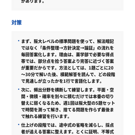
があります。
対策
まず、阪大レベルの標準問題を使って、解法暗記
ではなく「条件整理→方針決定→論証」の流れを
毎回答案化します。理由は、薬学部で必要な得点
帯では、部分点を拾う答案より完答に近づく答案
が重要だからです。方法としては、1題ごとに20
～30分で解いた後、模範解答を読んで、どの段階
で見通しが立ったかを1行で言語化します。
次に、頻出分野を横断して練習します。平面・空
間・微積・確率を別々に積むだけでは本番の切り
替えに弱くなるため、週1回は阪大型の5題セット
で時間を測って解き、捨てる問題を作らず最後ま
で触れる練習を行います。
仕上げの段階では、途中式の省略を減らし、採点
者が追える答案に整えます。とくに証明、不等式