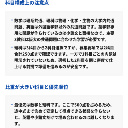
科目構成上の注意点
難易度（前年度の入試結果に基づく指標）
取得できる資格・主な卒業後の進路
数学は理系共通、理科は物理・化学・生物の大学内共通
国家試験 合格率（最新年度）
問題、英語は外国語学部以外の共通問題です。薬学部専
用に問題が作られているのは小論文と面接なので、主要
大阪大学薬学部の所在地
3教科は阪大の共通問題に合わせた学習が必要です。
大阪大学薬学部の周辺地図
理科は3科目から2科目選択ですが、募集要項では2科目
合計250点まで確認できます。一方で1科目ごとの内訳は
「大阪大学薬学部に受かる気がしない」とやる気を
明示されていないため、選択した2科目を同じ密度で仕
なくしている受験生へ
上げる前提で準備を進めるのが安全です。
受験勉強を始めるのが遅くても大阪大学薬学部に合
格できる？
比重が大きい科目と優先順位
大学受験対策いつから始める？学年・時期別の勉強
のポイント
不登校・高卒認定者・通信制高校の大阪大学薬学部
最優先は数学と理科です。ここで500点を占めるため、
受験も対応可能
途中式まで含めて安定して得点できる状態を作らない
と、英語や小論文だけで埋め合わせるのは難しくなりま
浪人生、社会人の方の大阪大学薬学部合格に向けた
す。
受験対策も実施