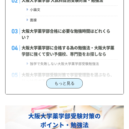
小論文
面接
大阪大学薬学部合格に必要な勉強時間はどれくら
い？
大阪大学薬学部に合格する為の勉強法・大阪大学薬
学部に強くて安い予備校、専門塾をお探しなら
独学で失敗しない大阪大学薬学部受験勉強法
大阪大学薬学部受験対策で学習管理塾を選ぶなら、
じゅけラボ予備校という選択肢
もっと見る
2027年度（令和9年度）大阪大学薬学部入試に対応
した受験対策カリキュラム・学習計画を提供します
大阪大学薬学部対策カリキュラムのポイント
大阪大学薬学部受験対策の
あなたにピッタリ合った「大阪大学薬学部対策のオ
ポイント・勉強法
ーダーメイドカリキュラム」から得られる成果と