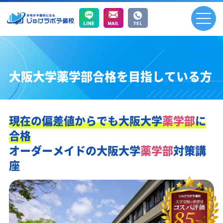
大阪大学薬学部合格を目指している方
現在の偏差値からでも
大阪大学
薬学部
に
合格
オーダーメイドの
大阪大学
薬学部
対策講
座